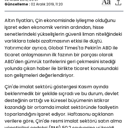
Güncelleme :
02 Aralık 2019, 11:20
Altın fiyatları, Çin ekonomisinde iyileşme olduğunu
işaret eden ekonomik verinin ardından, hisse
senetlerindeki yükselişlerin güvenli liman niteliğindeki
varlıklara talebi azaltmasının etkisi ile düştü.
Yatırımcılar ayrıca, Global Times'ta Pekin'in ABD ile
ticaret anlaşmasının ilk fazının bir parçası olarak
ABD'den gümrük tarifelerini geri çekmesini istediği
yolunda çıkan haber ile birlikte ticaret konusundaki
son gelişmeleri değerlendiriyor.
Çin'de imalat sektörü göstergesi Kasım ayında
beklenmedik bir şekilde sıçradı ve bu durum, devlet
desteğinin arttığı ve küresel büyümenin istikrar
kazandığı bir ortamda imalat sektöründe faaliyetin
toparlandığını işaret ediyor. Haftasonu açıklanan
verilere göre, Çin'de resmi imalat sektörü satın alma
yöneticileri endeksi (PMI) 50.2 seviyesine yükseldi.