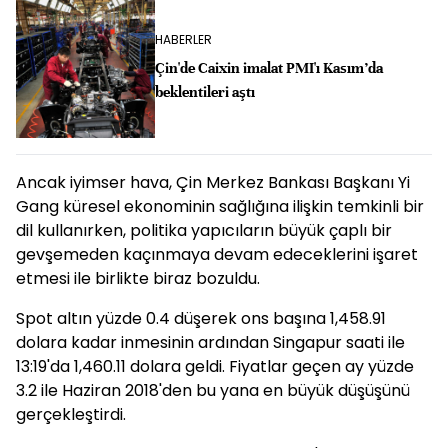
HABERLER
Çin'de Caixin imalat PMI'ı Kasım’da
beklentileri aştı
Ancak iyimser hava, Çin Merkez Bankası Başkanı Yi
Gang küresel ekonominin sağlığına ilişkin temkinli bir
dil kullanırken, politika yapıcıların büyük çaplı bir
gevşemeden kaçınmaya devam edeceklerini işaret
etmesi ile birlikte biraz bozuldu.
Spot altın yüzde 0.4 düşerek ons başına 1,458.91
dolara kadar inmesinin ardından Singapur saati ile
13:19'da 1,460.11 dolara geldi. Fiyatlar geçen ay yüzde
3.2 ile Haziran 2018'den bu yana en büyük düşüşünü
gerçekleştirdi.