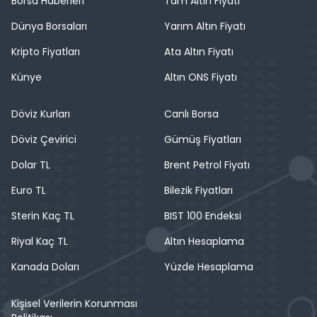
Borsa Haberleri
Tam Altın Fiyatı
Dünya Borsaları
Yarım Altın Fiyatı
Kripto Fiyatları
Ata Altın Fiyatı
Künye
Altın ONS Fiyatı
Döviz Kurları
Canlı Borsa
Döviz Çevirici
Gümüş Fiyatları
Dolar TL
Brent Petrol Fiyatı
Euro TL
Bilezik Fiyatları
Sterin Kaç TL
BIST 100 Endeksi
Riyal Kaç TL
Altın Hesaplama
Kanada Doları
Yüzde Hesaplama
Kişisel Verilerin Korunması