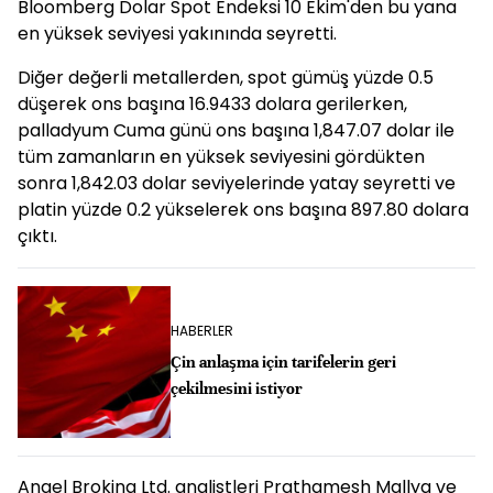
Bloomberg Dolar Spot Endeksi 10 Ekim'den bu yana
en yüksek seviyesi yakınında seyretti.
Diğer değerli metallerden, spot gümüş yüzde 0.5
düşerek ons başına 16.9433 dolara gerilerken,
palladyum Cuma günü ons başına 1,847.07 dolar ile
tüm zamanların en yüksek seviyesini gördükten
sonra 1,842.03 dolar seviyelerinde yatay seyretti ve
platin yüzde 0.2 yükselerek ons başına 897.80 dolara
çıktı.
HABERLER
Çin anlaşma için tarifelerin geri
çekilmesini istiyor
Angel Broking Ltd. analistleri Prathamesh Mallya ve