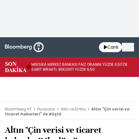
Canlı
SON
MEKSİKA MERKEZ BANKASI FAİZ ORANINI YÜZDE 6,50'DE
OY
DAKİKA
SABİT BIRAKTI; BEKLENTİ YÜZDE 6,50
AÇ
Bloomberg HT
Piyasalar
Altın ve Emtia
Altın "Çin verisi ve
ticaret haberleri" ile düştü
Altın "Çin verisi ve ticaret