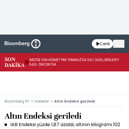
Canlı
SON
ABD'DE ISM HİZMET PMI TEMMUZ'DA 54,1 OLDU, BEKLENTİ
AB
DAKİKA
54,5; ÖNCEKİ 54
ÖN
Bloomberg HT
Haberler
Altın Endeksi geriledi
Altın Endeksi geriledi
İAB Endeksi yüzde 1,87 azaldı; altının kilogramı 102