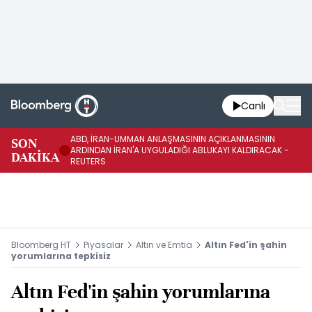
Canlı
ABD, İRAN-UMMAN ANLAŞMASININ AÇIKLANMASININ
AB
SON
ARDINDAN İRAN'A UYGULADIĞI ABLUKAYI KALDIRACAK -
GE
DAKİKA
REUTERS
UY
Bloomberg HT
Piyasalar
Altın ve Emtia
Altın Fed'in şahin
yorumlarına tepkisiz
Altın Fed'in şahin yorumlarına