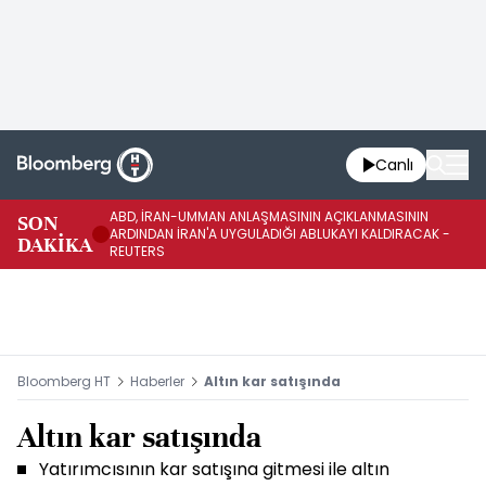
Canlı
ABD, İRAN-UMMAN ANLAŞMASININ AÇIKLANMASININ
AB
SON
ARDINDAN İRAN'A UYGULADIĞI ABLUKAYI KALDIRACAK -
GE
DAKİKA
REUTERS
UY
Bloomberg HT
Haberler
Altın kar satışında
Altın kar satışında
Yatırımcısının kar satışına gitmesi ile altın