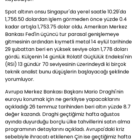
Spot
altının onsu Singapur'da yerel saatle 10.29'da
1,756.50 dolardan işlem görmeden önce yüzde 0.4
kadar artışla 1,753.75 dolar oldu. Amerikan Merkez
Bankası Fed'in üçüncü tur parasal genişlemeye
gitmesinin ardından kıymetli metal 14 eylül tarihinde
29 şubattan beri en yüksek seviye olan 1,778 doları
gördü. Külçenin 14 günlük Rölatif Güçlülük Endeksi'nin
(RSI) 13 gündür 70 seviyesinin üzerindeydi ki birçok
teknik analist bunu düşüşlerin başlayacağı şeklinde
yorumluyor.
Avrupa Merkez Bankası Başkanı Mario Draghi'nin
euroyu korumak için ne gerkliyse yapacaklarını
açıkladığı 26 temmuz tarihinden beri altın yüzde
8.7
değer kazandı. Draghi geçtiğimiz hafta ağustos
ayında duyurduğu borçlu ülke tahvillerini satın alma
programının detaylarını açıkladı. Avrupa'daki kriz
sebebiyle ihracatı etkilenen Çin ise geçtiğimiz hafta