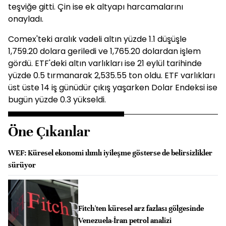
teşviğe gitti. Çin ise ek altyapı harcamalarını
onayladı.
Comex'teki aralık vadeli altın yüzde 1.1 düşüşle
1,759.20 dolara geriledi ve 1,765.20 dolardan işlem
gördü. ETF'deki altın varlıkları ise 21 eylül tarihinde
yüzde 0.5 tırmanarak 2,535.55 ton oldu. ETF varlıkları
üst üste 14 iş günüdür çıkış yaşarken Dolar Endeksi ise
bugün yüzde 0.3 yükseldi.
Öne Çıkanlar
WEF: Küresel ekonomi ılımlı iyileşme gösterse de belirsizlikler
sürüyor
Fitch'ten küresel arz fazlası gölgesinde
Venezuela-İran petrol analizi