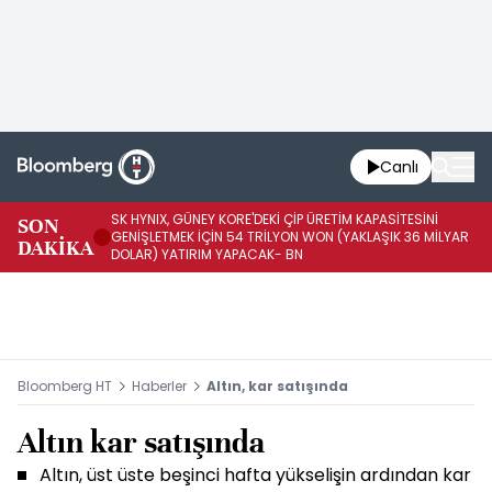
Canlı
SK HYNIX, GÜNEY KORE'DEKİ ÇİP ÜRETİM KAPASİTESİNİ
SON
BO
GENİŞLETMEK İÇİN 54 TRİLYON WON (YAKLAŞIK 36 MİLYAR
DAKİKA
AR
DOLAR) YATIRIM YAPACAK- BN
Bloomberg HT
Haberler
Altın, kar satışında
Altın kar satışında
Altın, üst üste beşinci hafta yükselişin ardından kar