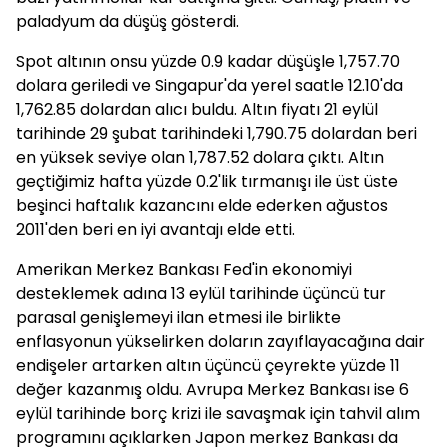
paladyum da düşüş gösterdi.
Spot altının onsu yüzde 0.9 kadar düşüşle
1,757.70
dolara geriledi ve Singapur'da yerel saatle 12.10'da
1,762.85 dolardan alıcı buldu. Altın fiyatı 21 eylül
tarihinde 29 şubat tarihindeki 1,790.75 dolardan beri
en yüksek seviye olan 1,787.52 dolara çıktı. Altın
geçtiğimiz hafta yüzde 0.2'lik tırmanışı ile üst üste
beşinci haftalık kazancını elde ederken ağustos
2011'den beri en iyi avantajı elde etti.
Amerikan Merkez Bankası Fed'in ekonomiyi
desteklemek adına 13 eylül tarihinde üçüncü tur
parasal genişlemeyi ilan etmesi ile birlikte
enflasyonun yükselirken doların zayıflayacağına dair
endişeler artarken altın üçüncü çeyrekte yüzde 11
değer kazanmış oldu. Avrupa Merkez Bankası ise 6
eylül tarihinde borç krizi ile savaşmak için tahvil alım
programını açıklarken Japon merkez Bankası da