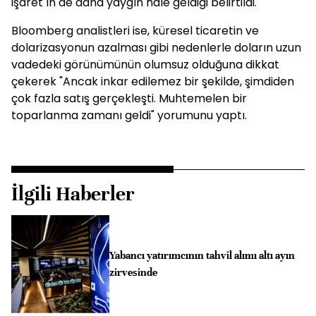
işaret"in de daha yaygın hale geldiği belirtildi.
Bloomberg analistleri ise, küresel ticaretin ve
dolarizasyonun azalması gibi nedenlerle doların uzun
vadedeki görünümünün olumsuz olduğuna dikkat
çekerek "Ancak inkar edilemez bir şekilde, şimdiden
çok fazla satış gerçekleşti. Muhtemelen bir
toparlanma zamanı geldi" yorumunu yaptı.
İlgili Haberler
Yabancı yatırımcının tahvil alımı altı ayın
zirvesinde