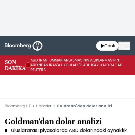
Canlı
ABD, İRAN-UMMAN ANLAŞMASININ AÇIKLANMASININ
AB
SON
ARDINDAN İRAN'A UYGULADIĞI ABLUKAYI KALDIRACAK -
GE
DAKİKA
REUTERS
UY
Bloomberg HT
Haberler
Goldman'dan dolar analizi
Goldman'dan dolar analizi
Uluslararası piyasalarda ABD dolarındaki oynaklık