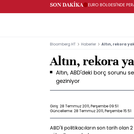
SON DAKİKA
EURO BÖLGESİ'NDE PERA
ARTIŞ
Bloomberg HT
Haberler
Altın, rekora ya
Altın, rekora y
Altın, ABD'deki borç sorunu s
geziniyor
Giriş: 28 Temmuz 2011, Perşembe 09:51
Güncelleme: 28 Temmuz 2011, Perşembe 15:51
ABD'li politikacıların son tarih olan 