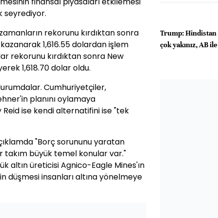
sinin finansal piyasaları etkilemesi
k seyrediyor.
m zamanların rekorunu kırdıktan sonra
Trump: Hindistan i
 kazanarak 1,616.55 dolardan işlem
çok yakınız, AB i
dolar rekorunu kırdıktan sonra New
rek 1,618.70 dolar oldu.
durumdalar. Cumhuriyetçiler,
ehner'in planını oylamaya
eid ise kendi alternatifini ise "tek
çıklamda "Borç sorununu yaratan
r takım büyük temel konular var."
k altın üreticisi Agnico-Eagle Mines'ın
in düşmesi insanları altına yönelmeye