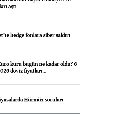
arı aştı
et’te hedge fonlara siber saldırı
Euro kuru bugün ne kadar oldu? 6
026 döviz fiyatları…
iyasalarda Hürmüz soruları