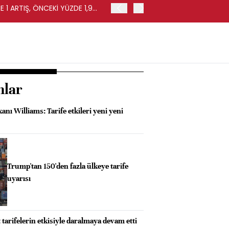
 1 ARTIŞ, ÖNCEKİ YÜZDE 1,9
EURO BÖLGESİ'NDE PERAKE
0,4 ARTIŞ
nlar
nı Williams: Tarife etkileri yeni yeni
Trump'tan 150'den fazla ülkeye tarife
uyarısı
 tarifelerin etkisiyle daralmaya devam etti