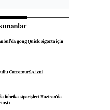
kunanlar
anbul’da gong Quick Sigorta için
şullu CarrefourSA izni
a fabrika siparişleri Haziran'da
i aştı