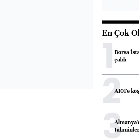
En Çok O
1
Borsa İst
çaldı
2
A101'e ko
3
Almanya'd
tahminler