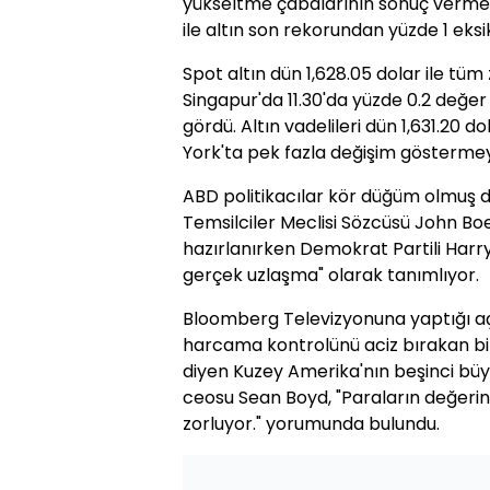
yükseltme çabalarının sonuç vermeme
ile altın son rekorundan yüzde 1 eksi
Spot altın dün 1,628.05 dolar ile tü
Singapur'da 11.30'da yüzde 0.2 değer
gördü. Altın vadelileri dün 1,631.20 
York'ta pek fazla değişim göstermeye
ABD politikacılar kör düğüm olmuş 
Temsilciler Meclisi Sözcüsü John Bo
hazırlanırken Demokrat Partili Harry R
gerçek uzlaşma" olarak tanımlıyor.
Bloomberg Televizyonuna yaptığı a
harcama kontrolünü aciz bırakan bi
diyen Kuzey Amerika'nın beşinci büyü
ceosu Sean Boyd, "Paraların değerin
zorluyor." yorumunda bulundu.