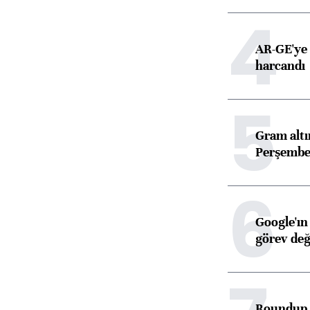
4
AR-GE'ye 
harcandı
5
Gram alt
Perşembe 
6
Google'ın
görev değ
Roundup d