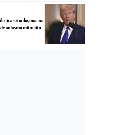
le ticaret anlaşmasına
le de anlaşma mümkün