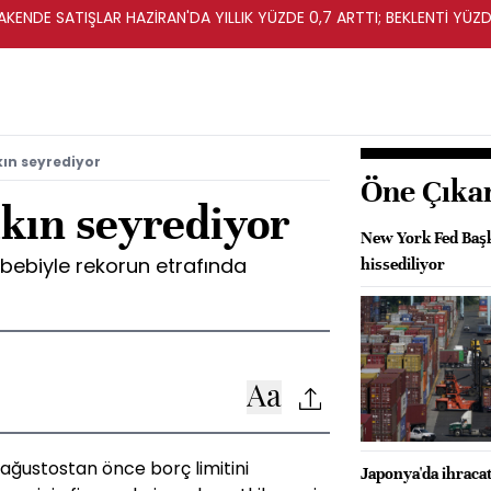
KENDE SATIŞLAR HAZİRAN'DA YILLIK YÜZDE 0,7 ARTTI; BEKLENTİ YÜZDE
kın seyrediyor
Öne Çıka
akın seyrediyor
New York Fed Başka
ebebiyle rekorun etrafında
hissediliyor
2 ağustostan önce borç limitini
Japonya'da ihracat