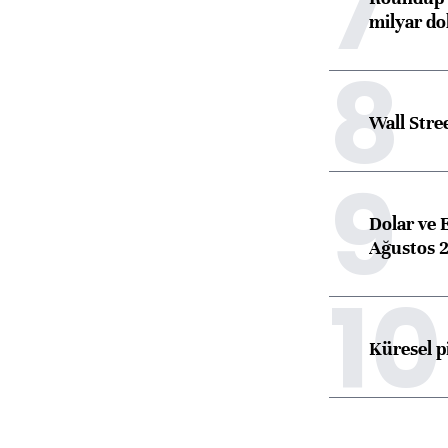
7
milyar dol
8
Wall Stre
9
Dolar ve 
Ağustos 2
10
Küresel p