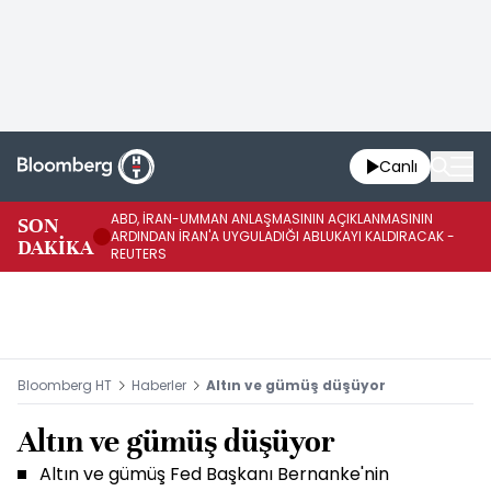
Canlı
ABD, İRAN-UMMAN ANLAŞMASININ AÇIKLANMASININ
AB
SON
ARDINDAN İRAN'A UYGULADIĞI ABLUKAYI KALDIRACAK -
GE
DAKİKA
REUTERS
UY
Bloomberg HT
Haberler
Altın ve gümüş düşüyor
Altın ve gümüş düşüyor
Altın ve gümüş Fed Başkanı Bernanke'nin