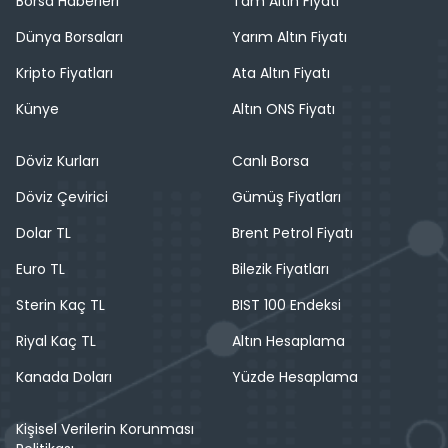
Borsa Haberleri
Tam Altın Fiyatı
Dünya Borsaları
Yarım Altın Fiyatı
Kripto Fiyatları
Ata Altın Fiyatı
Künye
Altın ONS Fiyatı
Döviz Kurları
Canlı Borsa
Döviz Çevirici
Gümüş Fiyatları
Dolar TL
Brent Petrol Fiyatı
Euro TL
Bilezik Fiyatları
Sterin Kaç TL
BIST 100 Endeksi
Riyal Kaç TL
Altın Hesaplama
Kanada Doları
Yüzde Hesaplama
Kişisel Verilerin Korunması