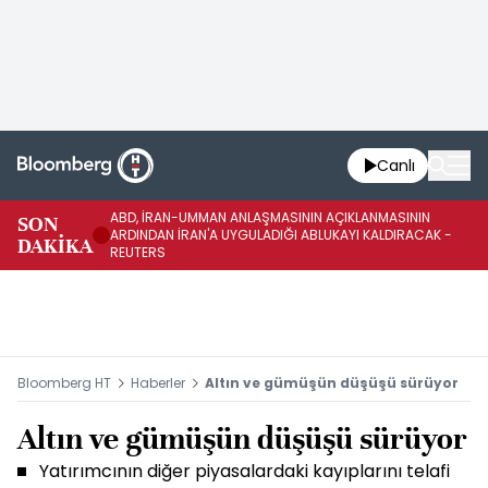
Canlı
ABD, İRAN-UMMAN ANLAŞMASININ AÇIKLANMASININ
AB
SON
ARDINDAN İRAN'A UYGULADIĞI ABLUKAYI KALDIRACAK -
GE
DAKİKA
REUTERS
UY
Bloomberg HT
Haberler
Altın ve gümüşün düşüşü sürüyor
Altın ve gümüşün düşüşü sürüyor
Yatırımcının diğer piyasalardaki kayıplarını telafi