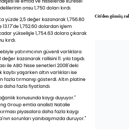
işesi ile emtia ve hisselerde küresel
lilerinin onsu 1,750 doları kırdı.
Citi'den gümüş ral
k'ta yüzde 2,5 değer kazanarak 1,756.80
e 13.17'de 1,752.60 dolardan işlem
kadar yükselişle 1,754.63 dolara çıkarak
u kırdı.
iyle yatırımcının güvenli varlıklara
eğer kazanarak rallisini 11. yıla taşıdı.
ası ile ABD hisse senetleri 2008'deki
kaybı yaşarken altın varlıkları ise
n fazla tırmanışı gösterdi. Altın platine
a daha fazla fiyatlandı.
rağanlık konusunda kaygı duyuyor."
ng Group emtia analisti Natalie
kırması piyasalara daha fazla kaygı
'nın sorunları yanıbaşımızda duruyor."