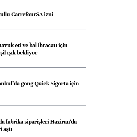
şullu CarrefourSA izni
tavuk eti ve bal ihracatı için
il ışık bekliyor
anbul’da gong Quick Sigorta için
a fabrika siparişleri Haziran'da
i aştı