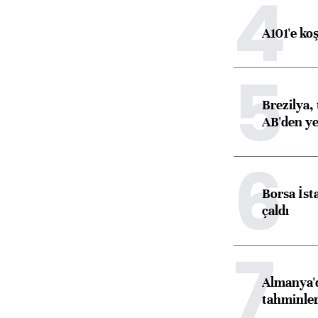
4
A101'e ko
5
Brezilya, 
AB'den yeş
6
Borsa İst
çaldı
7
Almanya'd
tahminler