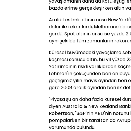
yavaşlamanın daha da kötüleştiği end
bazda erime gerçekleşirken altın vade
Aralık teslimli altının onsu New Yor
dolar ile rekor kırdı, Melborune'da is
gördü. Spot altının onsu ise yüzde 2 
aynı şekilde tüm zamanların rekorun
Küresel büyümedeki yavaşlama sebeb
koşması sonucu altın, bu yıl yüzde 23 d
Yatırımcının riskli varlıklardan kaçm
Lehman'ın çöküşünden beri en büyük 
geçtiğimiz yılın mayıs ayından beri e
göre 2008 aralık ayından beri ilk def
"Piyasa şu an daha fazla küresel du
diyen Australia & New Zealand Banki
Robertson, "S&P'nin ABD'nin notunu 
pompalarken bir taraftan da Avrupa
yorumunda bulundu.