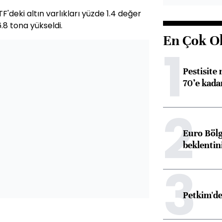
'deki altın varlıkları yüzde 1.4 değer
.8 tona yükseldi.
En Çok O
1
Pestisite
70’e kadar
2
Euro Bölg
beklentin
3
Petkim'de