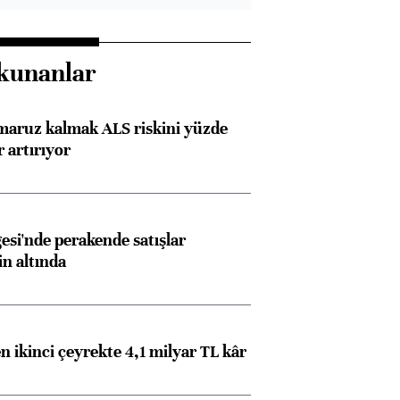
kunanlar
 maruz kalmak ALS riskini yüzde
 artırıyor
esi'nde perakende satışlar
in altında
n ikinci çeyrekte 4,1 milyar TL kâr