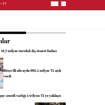
- FT
FED BAŞKANI WARSH, ENF
nlar
16,2 milyar euroluk dış ticaret fazlası
Bütçe ilk altı ayda 980,5 milyar TL açık
verdi
pay senedi varlığı 4 trilyon TL'ye yaklaştı