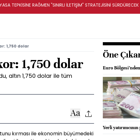
ASA TEPKİSİNE RAĞMEN "SINIRLI İLETİŞİM" STRATEJİSİNİ SÜRDÜRECEK 
or: 1,750 dolar
Öne Çıka
kor: 1,750 dolar
Euro Bölgesi’nden 
u, altın 1,750 dolar ile tüm
Yerli yatırımcının 
otunu kırması ile ekonomin büyümedeki