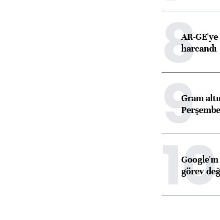
8
AR-GE'ye 
harcandı
9
Gram alt
Perşembe 
10
Google'ın
görev değ