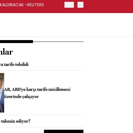
 KALDIRACAK -REUTERS
ABD DIŞİŞLERİ BAKANLIĞI
UYGULANACAK
nlar
 tarife tehdidi
AB, ABD'ye karşı tarife misillemesi
üzerinde çalışıyor
e tahmin ediyor?