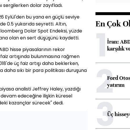
ı sergilerken dolar zayıfladı.
 26 Eylül'den bu yana en güçlü seviye
En Çok O
e 0.5 yukarıda seyretti. Altın,
1
 Bloomberg Dolar Spot Endeksi, yüzde
ana olan en sert düşüşünü kaydetti.
İran: ABD 
karşılık v
 ABD hisse piyasalarının rekor
z faiz artışında bulunmasına rağmen
2
2018'de üç faiz artışı daha beklerken,
 daha sıkı bir para politikası duruşuna
Ford Otos
yatırım
yasa analisti Jeffrey Haley, yazdığı
3
 devam edeceğine ilişkin küresel
deki kazançlar sürecek" dedi.
Üç hisseye