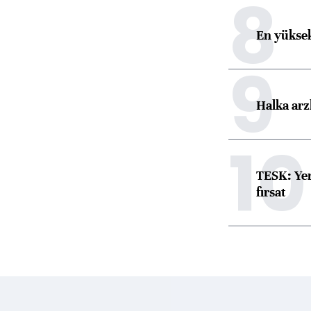
8
En yüksek
9
Halka arz
10
TESK: Yen
fırsat