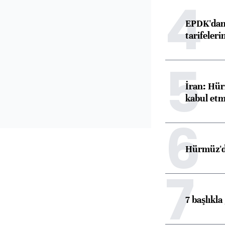
4
EPDK'dan 
tarifeleri
5
İran: Hür
kabul etm
6
Hürmüz'de
7
7 başlıkla