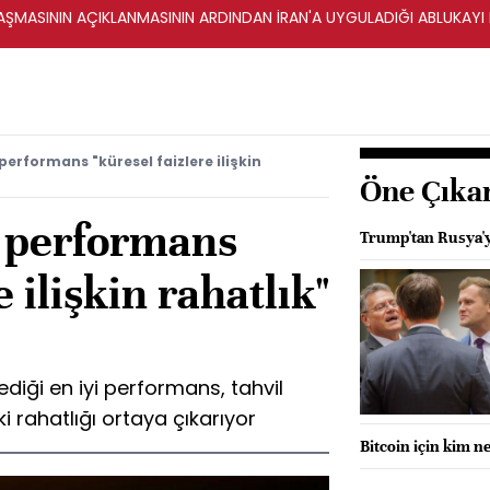
ŞMASININ AÇIKLANMASININ ARDINDAN İRAN'A UYGULADIĞI ABLUKAYI
performans "küresel faizlere ilişkin
Öne Çıka
ü performans
Trump'tan Rusya'ya
e ilişkin rahatlık"
ediği en iyi performans, tahvil
ki rahatlığı ortaya çıkarıyor
Bitcoin için kim n