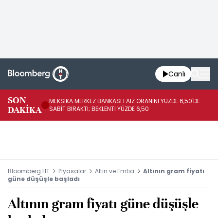
Canlı
SON
MEKSİKA MERKEZ BANKASI FAİZ ORANINI YÜZDE 6,50'DE
OY
DAKİKA
SABİT BIRAKTI; BEKLENTİ YÜZDE 6,50
AÇ
Bloomberg HT
Piyasalar
Altın ve Emtia
Altının gram fiyatı
güne düşüşle başladı
Altının gram fiyatı güne düşüşle