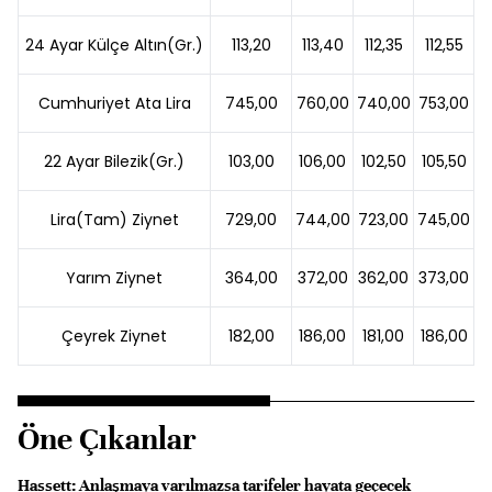
24 Ayar Külçe Altın(Gr.)
113,20
113,40
112,35
112,55
Cumhuriyet Ata Lira
745,00
760,00
740,00
753,00
22 Ayar Bilezik(Gr.)
103,00
106,00
102,50
105,50
Lira(Tam) Ziynet
729,00
744,00
723,00
745,00
Yarım Ziynet
364,00
372,00
362,00
373,00
Çeyrek Ziynet
182,00
186,00
181,00
186,00
Öne Çıkanlar
Hassett: Anlaşmaya varılmazsa tarifeler hayata geçecek