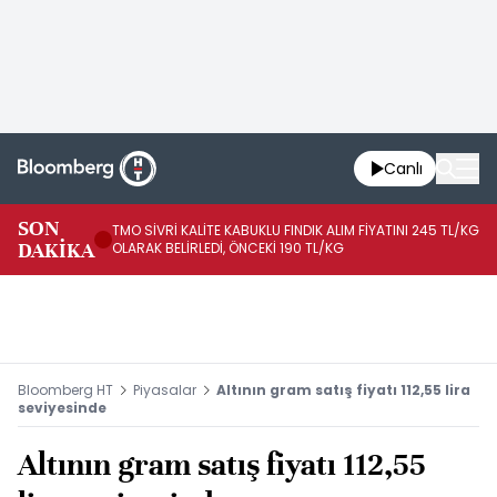
Canlı
SON
TMO SİVRİ KALİTE KABUKLU FINDIK ALIM FİYATINI 245 TL/KG
TM
DAKİKA
OLARAK BELİRLEDİ, ÖNCEKİ 190 TL/KG
TL
Bloomberg HT
Piyasalar
Altının gram satış fiyatı 112,55 lira
seviyesinde
Altının gram satış fiyatı 112,55