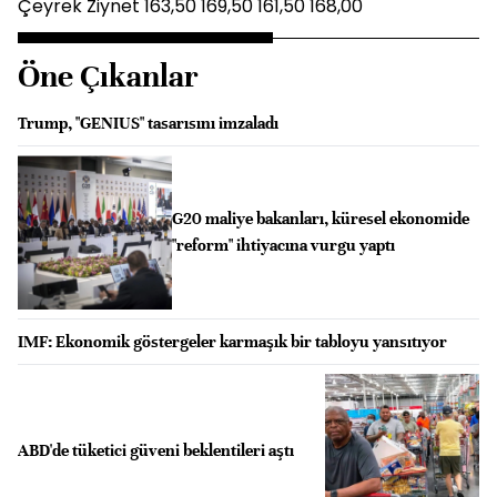
Çeyrek Ziynet 163,50 169,50 161,50 168,00
Öne Çıkanlar
Trump, "GENIUS" tasarısını imzaladı
G20 maliye bakanları, küresel ekonomide
"reform" ihtiyacına vurgu yaptı
IMF: Ekonomik göstergeler karmaşık bir tabloyu yansıtıyor
ABD'de tüketici güveni beklentileri aştı