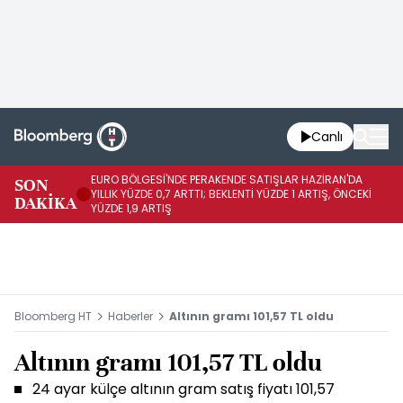
Canlı
EURO BÖLGESİ'NDE PERAKENDE SATIŞLAR HAZİRAN'DA
EU
SON
YILLIK YÜZDE 0,7 ARTTI; BEKLENTİ YÜZDE 1 ARTIŞ, ÖNCEKİ
AY
DAKİKA
YÜZDE 1,9 ARTIŞ
ÖN
Bloomberg HT
Haberler
Altının gramı 101,57 TL oldu
Altının gramı 101,57 TL oldu
24 ayar külçe altının gram satış fiyatı 101,57