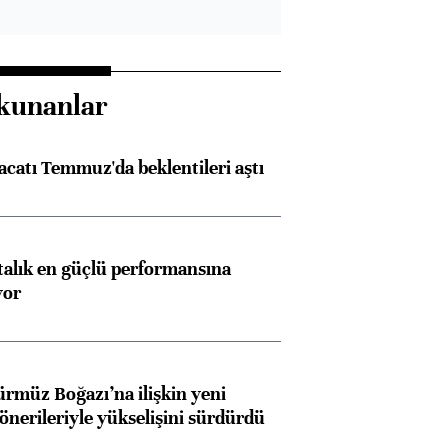
kunanlar
racatı Temmuz'da beklentileri aştı
ftalık en güçlü performansına
yor
ürmüz Boğazı’na ilişkin yeni
 önerileriyle yükselişini sürdürdü