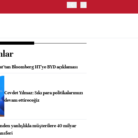
OYAK ÇİMENTO İKİNCİ ÇEY
nlar
lat’tan Bloomberg HT'ye BYD açıklaması
Cevdet Yılmaz: Sıkı para politikalarımızı
devam ettireceğiz
inden yanlışlıkla müşterilere 40 milyar
ansferi