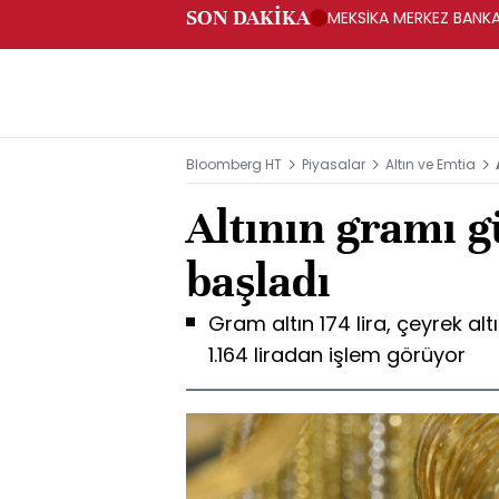
SON DAKİKA
MEKSİKA MERKEZ BANKAS
Bloomberg HT
Piyasalar
Altın ve Emtia
Altının gramı 
başladı
Gram altın 174 lira, çeyrek alt
1.164 liradan işlem görüyor