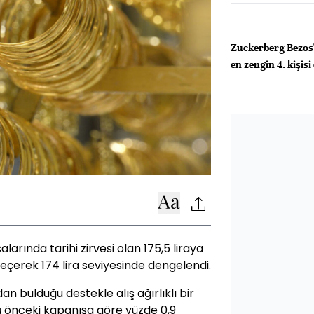
Zuckerberg Bezos
en zengin 4. kişisi
larında tarihi zirvesi olan 175,5 liraya
çerek 174 lira seviyesinde dengelendi.
an bulduğu destekle alış ağırlıklı bir
ünü önceki kapanışa göre yüzde 0,9