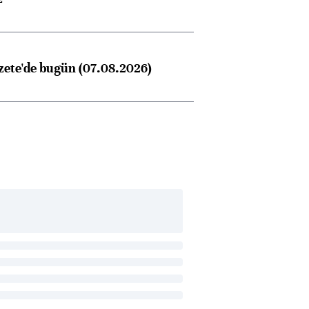
konusunda Unicredit ile
me
görüşmelere hazırlanıyor
zete'de bugün (07.08.2026)
ngıçları