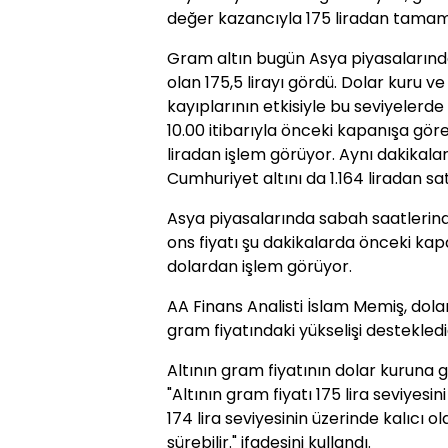
değer kazancıyla 175 liradan tamam
Gram altın bugün Asya piyasalarınd
olan 175,5 lirayı gördü. Dolar kuru ve
kayıplarının etkisiyle bu seviyelerd
10.00 itibarıyla önceki kapanışa gö
liradan işlem görüyor. Aynı dakikalar
Cumhuriyet altını da 1.164 liradan sat
Asya piyasalarında sabah saatlerinde s
ons fiyatı şu dakikalarda önceki kapa
dolardan işlem görüyor.
AA Finans Analisti İslam Memiş, dola
gram fiyatındaki yükselişi destekledi
Altının gram fiyatının dolar kuruna 
"Altının gram fiyatı 175 lira seviyesini
174 lira seviyesinin üzerinde kalıcı 
sürebilir." ifadesini kullandı.