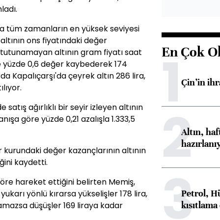
ladı.
a tüm zamanların en yüksek seviyesi
 altının ons fiyatındaki değer
En Çok O
1
e tutunamayan altının gram fiyatı saat
re yüzde 0,6 değer kaybederek 174
da Kapalıçarşı'da çeyrek altın 286 lira,
Çin’in ih
ılıyor.
2
atış ağırlıklı bir seyir izleyen altının
nışa göre yüzde 0,21 azalışla 1.333,5
Altın, ha
hazırlanı
r kurundaki değer kazançlarının altının
ğini kaydetti.
3
göre hareket ettiğini belirten Memiş,
Petrol, H
 yukarı yönlü kırarsa yükselişler 178 lira,
kısıtlama
olamazsa düşüşler 169 liraya kadar