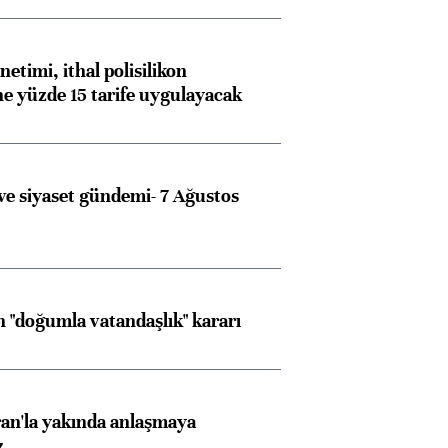
etimi, ithal polisilikon
ne yüzde 15 tarife uygulayacak
e siyaset gündemi- 7 Ağustos
 "doğumla vatandaşlık" kararı
an'la yakında anlaşmaya
Almanya, Commerzbank
Ba
z