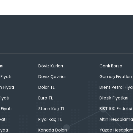
rı
Döviz Kurları
Canlı Borsa
Fiyatı
Döviz Çevirici
Gümüş Fiyatları
n Fiyatı
Dolar TL
Brent Petrol Fiya
iyatı
Euro TL
Bilezik Fiyatları
 Fiyatı
Sterin Kaç TL
BIST 100 Endeksi
yatı
Riyal Kaç TL
Altın Hesaplama
iyatı
Kanada Doları
Yüzde Hesapla