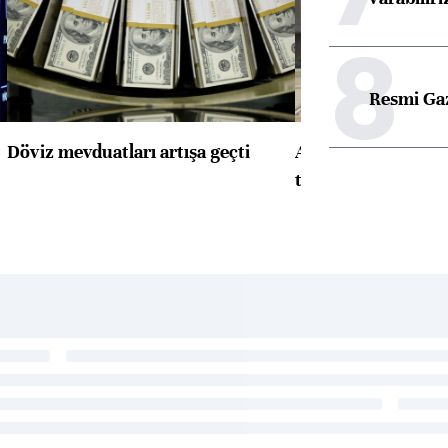
8
Resmi Ga
Döviz mevduatları artışa geçti
ABD'de konut başla
toparlandı