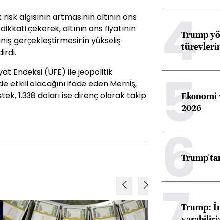
4
 risk algısının artmasının altının ons
ikkati çekerek, altının ons fiyatının
Trump yön
anış gerçekleştirmesinin yükseliş
türevleri
irdi.
5
at Endeksi (ÜFE) ile jeopolitik
de etkili olacağını ifade eden Memiş,
stek, 1.338 doları ise direnç olarak takip
Ekonomi v
2026
6
Trump'tan
7
Trump: İr
varabiliri