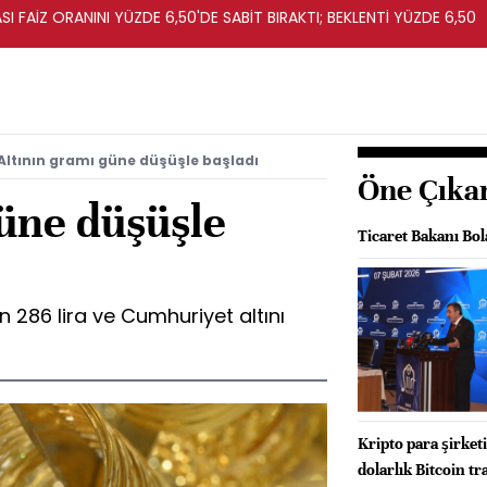
I FAİZ ORANINI YÜZDE 6,50'DE SABİT BIRAKTI; BEKLENTİ YÜZDE 6,50
Altının gramı güne düşüşle başladı
Öne Çıka
güne düşüşle
Ticaret Bakanı Bo
ın 286 lira ve Cumhuriyet altını
Kripto para şirket
dolarlık Bitcoin tr