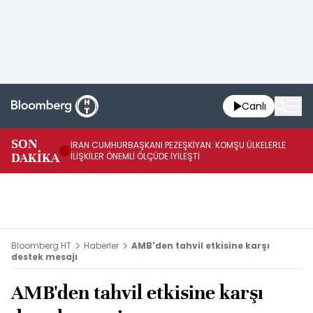
Canlı
SON
İRAN CUMHURBAŞKANI PEZEŞKİYAN: KOMŞU ÜLKELERLE
BE
DAKİKA
İLİŞKİLER ÖNEMLİ ÖLÇÜDE İYİLEŞTİ
OL
Bloomberg HT
Haberler
AMB'den tahvil etkisine karşı
destek mesajı
AMB'den tahvil etkisine karşı