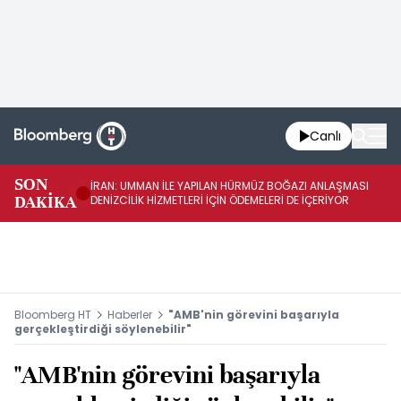
Canlı
SON
İRAN: UMMAN İLE YAPILAN HÜRMÜZ BOĞAZI ANLAŞMASI
İR
DAKİKA
DENİZCİLİK HİZMETLERİ İÇİN ÖDEMELERİ DE İÇERİYOR
AB
Bloomberg HT
Haberler
"AMB'nin görevini başarıyla
gerçekleştirdiği söylenebilir"
"AMB'nin görevini başarıyla