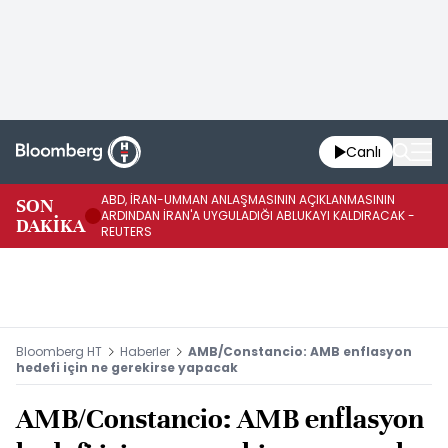
Canlı
ABD, İRAN-UMMAN ANLAŞMASININ AÇIKLANMASININ
AB
SON
ARDINDAN İRAN'A UYGULADIĞI ABLUKAYI KALDIRACAK -
GE
DAKİKA
REUTERS
UY
Bloomberg HT
Haberler
AMB/Constancio: AMB enflasyon
hedefi için ne gerekirse yapacak
AMB/Constancio: AMB enflasyon