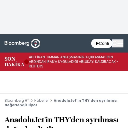
Canlı
ABD, İRAN-UMMAN ANLAŞMASININ AÇIKLANMASININ
AB
SON
ARDINDAN İRAN'A UYGULADIĞI ABLUKAYI KALDIRACAK -
GE
DAKİKA
REUTERS
UY
Bloomberg HT
Haberler
AnadoluJet'in THY'den ayrılması
değerlendiriliyor
AnadoluJet'in THY'den ayrılması