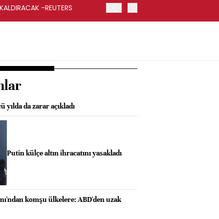
 KALDIRACAK -REUTERS
ABD DIŞİŞLERİ BAKANLIĞI
UYGULANACAK
nlar
ü yılda da zarar açıkladı
Putin külçe altın ihracatını yasakladı
kanı'ndan komşu ülkelere: ABD'den uzak