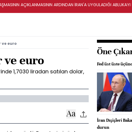
ŞMASININ AÇIKLANMASININ ARDINDAN İRAN'A UYGULADIĞI ABLUKAYI
 ve euro
Öne Çıka
 ve euro
Fed üst üste üçünc
de 1,7030 liradan satılan dolar,
İran Dışişleri Ba
durun