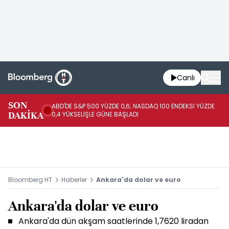
Canlı
SON
ABD'DE S&P 500 YÜZDE 0,6; NASDAQ 100 ENDEKSİ YÜZDE
SP
DAKİKA
0,4 YÜKSELİŞLE GÜNE BAŞLADI
20
Bloomberg HT
Haberler
Ankara'da dolar ve euro
Ankara'da dolar ve euro
Ankara'da dün akşam saatlerinde 1,7620 liradan