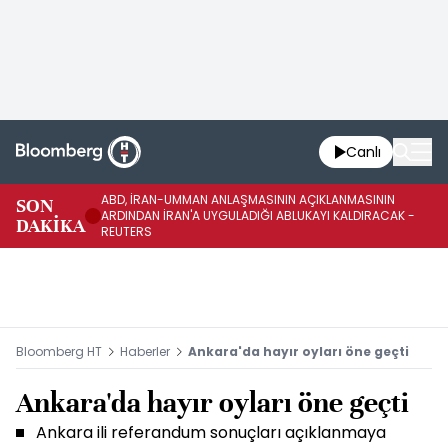
Canlı
ABD, İRAN-UMMAN ANLAŞMASININ AÇIKLANMASININ
AB
SON
ARDINDAN İRAN'A UYGULADIĞI ABLUKAYI KALDIRACAK -
GE
DAKİKA
REUTERS
UY
Bloomberg HT
Haberler
Ankara'da hayır oyları öne geçti
Ankara'da hayır oyları öne geçti
Ankara ili referandum sonuçları açıklanmaya