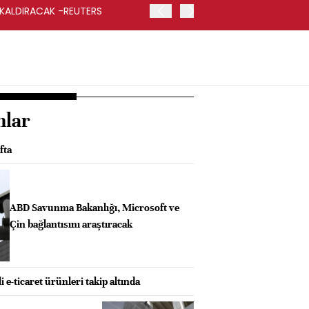
 KALDIRACAK -REUTERS
ABD DIŞİŞLERİ BAKANLIĞI
UYGULANACAK
nlar
fta
ABD Savunma Bakanlığı, Microsoft ve
Çin bağlantısını araştıracak
i e-ticaret ürünleri takip altında