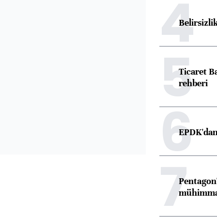
4
Belirsizli
5
Ticaret B
rehberi
6
EPDK'dan 
7
Pentagon'
mühimmat 