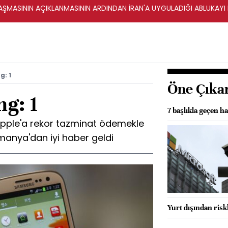
ŞMASININ AÇIKLANMASININ ARDINDAN İRAN'A UYGULADIĞI ABLUKAYI
g: 1
Öne Çıka
g: 1
7 başlıkla geçen ha
pple'a rekor tazminat ödemekle
manya'dan iyi haber geldi
Yurt dışından riskl