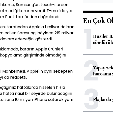
mahkeme, Samsung'un touch-screen
 etmediği kararını verdi. E-mail'de yer
m Bock tarafından doğrulandı.
En Çok O
1
i tarafından Apple'a 1 milyar doların
 edilen Samsung, böylece 219 milyar
Husiler B
 devam edeceğini gösterdi.
söndürül
klamada, kararın Apple ürünleri
2
 kopyalama girişiminde olmadığını
Yapay zek
 Mahkemesi, Apple'ın aynı sebepten
harcama 
ı da reddetti.
3
tiğimiz haftalarda hisseleri hızla
 hafta nasıl bir seyirde bulunacağını
Plajlarda
ta sonu 10 milyon iPhone satarak yeni