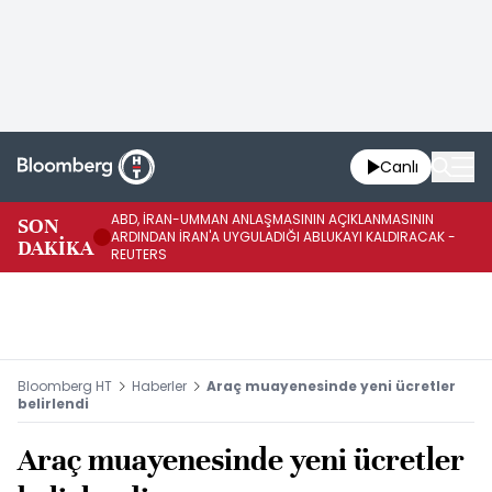
Canlı
ABD, İRAN-UMMAN ANLAŞMASININ AÇIKLANMASININ
AB
SON
ARDINDAN İRAN'A UYGULADIĞI ABLUKAYI KALDIRACAK -
GE
DAKİKA
REUTERS
UY
Bloomberg HT
Haberler
Araç muayenesinde yeni ücretler
belirlendi
Araç muayenesinde yeni ücretler