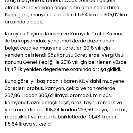
Araç muayene ücretleri, 1 Ocak 2018'den geçerli
olmak üzere yeniden değerleme oranında artırıldı.
Buna göre, muayene ücretleri 115,64 lira ile 305,62 lira
arasında olacak.
Karayolu Taşıma Kanunu ve Karayolu Trafik Kanunu
ile bu kapsamdaki yönetmeliklerde düzenlenen
belge, ceza ve muayene ücretleri 2018 yılı için
yeniden belirlendi. Söz konusu ücretlerde, Vergi Usul
Kanunu Genel Tebliği ile 2018 yılı için belirlenen yüzde
14,47'lik yeniden değerleme oranında artışa gidildi.
Buna göre, yıl başından itibaren KDV dahil muayene
ücretleri; otobüs, kamyon, çekici ve tankerlerde
267,86 liradan 305,62 liraya, otomobil, minibüs,
kamyonet, özel amaçlı taşıt, arazi taşıtı, römork ve
yarı römorklarda 198,24 liradan 226,56 liraya, traktör,
motosiklet ve motorlu bisikletlerde 101,48 liradan
115,64 liraya yükseldi.