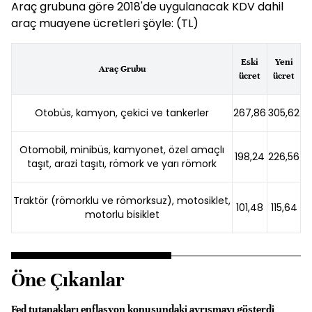
Araç grubuna göre 2018'de uygulanacak KDV dahil
araç muayene ücretleri şöyle: (TL)
Eski
Yeni
Araç Grubu
ücret
ücret
Otobüs, kamyon, çekici ve tankerler
267,86
305,62
Otomobil, minibüs, kamyonet, özel amaçlı
198,24
226,56
taşıt, arazi taşıtı, römork ve yarı römork
Traktör (römorklu ve römorksuz), motosiklet,
101,48
115,64
motorlu bisiklet
Öne Çıkanlar
Fed tutanakları enflasyon konusundaki ayrışmayı gösterdi