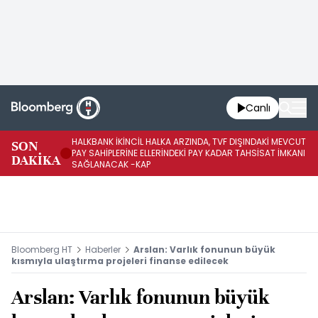
Canlı
HALKBANK İKİNCİL HALKA ARZINDA, TVF DIŞINDAKİ MEVCUT
HA
SON
PAY SAHİPLERİNE ELLERİNDEKİ PAY KADAR TAHSİSAT İMKANI
KO
DAKİKA
SAĞLANACAK -KAP
-K
Bloomberg HT
Haberler
Arslan: Varlık fonunun büyük
kısmıyla ulaştırma projeleri finanse edilecek
Arslan: Varlık fonunun büyük