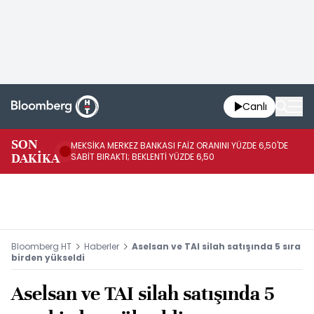
Canlı
SON
MEKSİKA MERKEZ BANKASI FAİZ ORANINI YÜZDE 6,50'DE
OY
DAKİKA
SABİT BIRAKTI; BEKLENTİ YÜZDE 6,50
AÇ
Bloomberg HT
Haberler
Aselsan ve TAI silah satışında 5 sıra
birden yükseldi
Aselsan ve TAI silah satışında 5