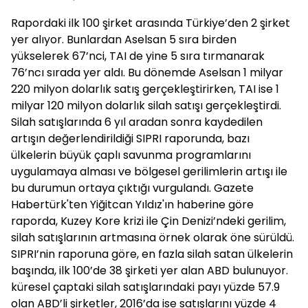
Rapordaki ilk 100 şirket arasında Türkiye’den 2 şirket
yer alıyor. Bunlardan Aselsan 5 sıra birden
yükselerek 67’nci, TAI de yine 5 sıra tırmanarak
76’ncı sırada yer aldı. Bu dönemde Aselsan 1 milyar
220 milyon dolarlık satış gerçekleştirirken, TAI ise 1
milyar 120 milyon dolarlık silah satışı gerçekleştirdi.
Silah satışlarında 6 yıl aradan sonra kaydedilen
artışın değerlendirildiği SIPRI raporunda, bazı
ülkelerin büyük çaplı savunma programlarını
uygulamaya alması ve bölgesel gerilimlerin artışı ile
bu durumun ortaya çıktığı vurgulandı. Gazete
Habertürk'ten Yiğitcan Yıldız'ın haberine göre
raporda, Kuzey Kore krizi ile Çin Denizi’ndeki gerilim,
silah satışlarının artmasına örnek olarak öne sürüldü.
SIPRI’nin raporuna göre, en fazla silah satan ülkelerin
başında, ilk 100’de 38 şirketi yer alan ABD bulunuyor.
küresel çaptaki silah satışlarındaki payı yüzde 57.9
olan ABD’li şirketler, 2016’da ise satışlarını yüzde 4