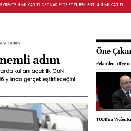
EYREKTE 6 MİLYAR TL NET KAR ELDE ETTİ; BEKLENTİ 4,9 MİLYAR TL
emli adım
Öne Çıka
nemli adım
Pekin'den AB'ye m
larda kullanılacak ilk GaN
16 yılında gerçekleştirileceğini
TOBB'un "Nefes Kre