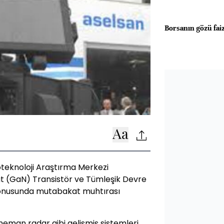
Borsanın gözü fai
oteknoloji Araştırma Merkezi
t (GaN) Transistör ve Tümleşik Devre
'' konusunda mutabakat muhtırası
man radar gibi gelişmiş sistemleri