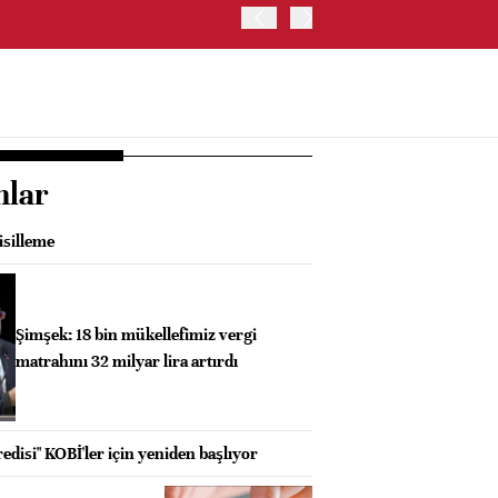
ABD HAZİNE BAKANLIĞI'NIN
nlar
isilleme
Şimşek: 18 bin mükellefimiz vergi
matrahını 32 milyar lira artırdı
disi" KOBİ'ler için yeniden başlıyor