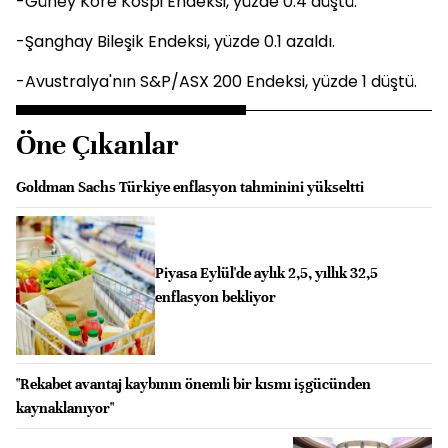
-Güney Kore Kospi Endeksi, yüzde 0.4 düştü.
-Şanghay Bileşik Endeksi, yüzde 0.1 azaldı.
-Avustralya'nın S&P/ASX 200 Endeksi, yüzde 1 düştü.
Öne Çıkanlar
Goldman Sachs Türkiye enflasyon tahminini yükseltti
Piyasa Eylül'de aylık 2,5, yıllık 32,5
enflasyon bekliyor
"Rekabet avantaj kaybının önemli bir kısmı işgücünden
kaynaklanıyor"