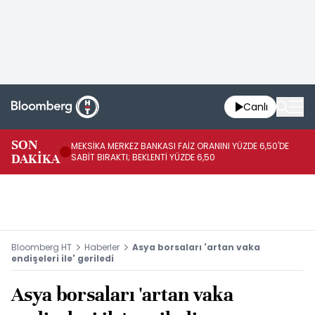
Canlı
SON
MEKSİKA MERKEZ BANKASI FAİZ ORANINI YÜZDE 6,50'DE
OY
DAKİKA
SABİT BIRAKTI; BEKLENTİ YÜZDE 6,50
AÇ
Bloomberg HT
Haberler
Asya borsaları 'artan vaka
endişeleri ile' geriledi
Asya borsaları 'artan vaka