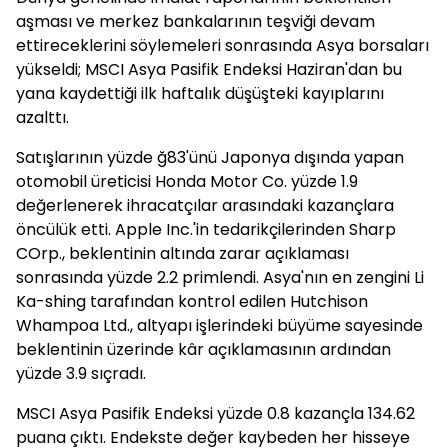
aşması ve merkez bankalarının teşviği devam
ettireceklerini söylemeleri sonrasında Asya borsaları
yükseldi; MSCI Asya Pasifik Endeksi Haziran'dan bu
yana kaydettiği ilk haftalık düşüşteki kayıplarını
azalttı.
Satışlarının yüzde ğ83'ünü Japonya dışında yapan
otomobil üreticisi Honda Motor Co. yüzde 1.9
değerlenerek ihracatçılar arasındaki kazançlara
öncülük etti. Apple Inc.'in tedarikçilerinden Sharp
COrp., beklentinin altında zarar açıklaması
sonrasında yüzde 2.2 primlendi. Asya'nın en zengini Li
Ka-shing tarafından kontrol edilen Hutchison
Whampoa Ltd., altyapı işlerindeki büyüme sayesinde
beklentinin üzerinde kâr açıklamasının ardından
yüzde 3.9 sıçradı.
MSCI Asya Pasifik Endeksi yüzde 0.8 kazançla 134.62
puana çıktı. Endekste değer kaybeden her hisseye