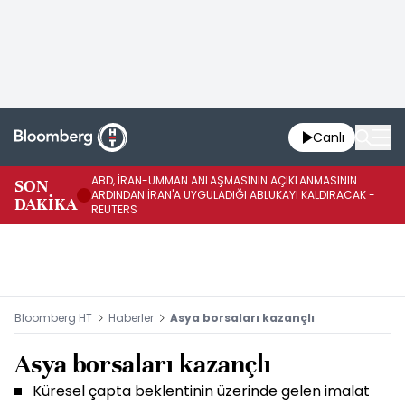
Canlı
ABD, İRAN-UMMAN ANLAŞMASININ AÇIKLANMASININ
AB
SON
ARDINDAN İRAN'A UYGULADIĞI ABLUKAYI KALDIRACAK -
GE
DAKİKA
REUTERS
UY
Bloomberg HT
Haberler
Asya borsaları kazançlı
Asya borsaları kazançlı
Küresel çapta beklentinin üzerinde gelen imalat