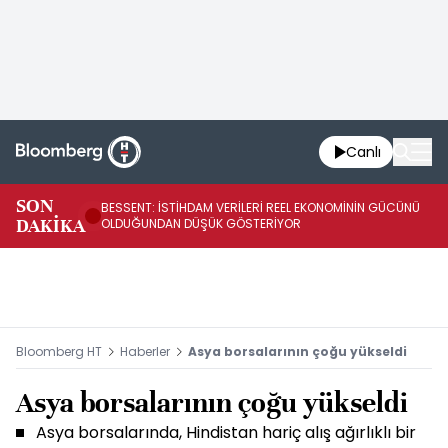
Canlı
AB
SON
BESSENT: İSTİHDAM VERİLERİ REEL EKONOMİNİN GÜCÜNÜ
Fİ
DAKİKA
OLDUĞUNDAN DÜŞÜK GÖSTERİYOR
UY
Bloomberg HT
Haberler
Asya borsalarının çoğu yükseldi
Asya borsalarının çoğu yükseldi
Asya borsalarında, Hindistan hariç alış ağırlıklı bir