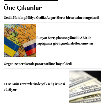
Öne Çıkanlar
Gedik Holding/Hülya Gedik: Asgari ücret biraz daha dengelendi
Rusya: Barış planına yönelik ABD ile
yaptığımız görüşmelerde ilerleme var
Organize perakende pazar tatiline 'hayır' dedi
TCMB'nin rezervlerinde yükseliş ivmesi
sürüyor