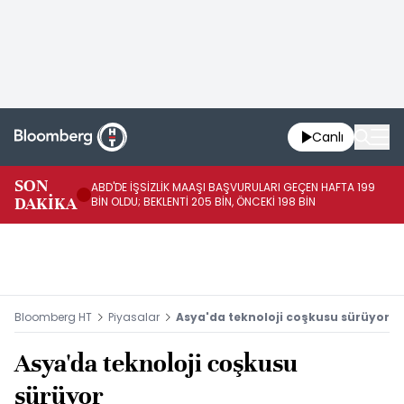
Canlı
SON
ABD'DE İŞSİZLİK MAAŞI BAŞVURULARI GEÇEN HAFTA 199
FE
DAKİKA
BİN OLDU; BEKLENTİ 205 BİN, ÖNCEKİ 198 BİN
İL
Bloomberg HT
Piyasalar
Asya'da teknoloji coşkusu sürüyor
Asya'da teknoloji coşkusu
sürüyor