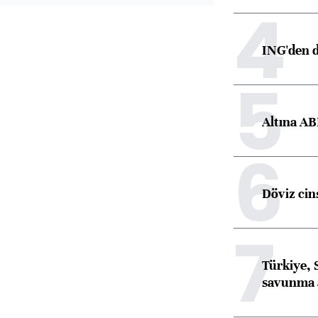
4
ING'den d
5
Altına AB
6
Döviz cins
7
Türkiye, 
savunma 