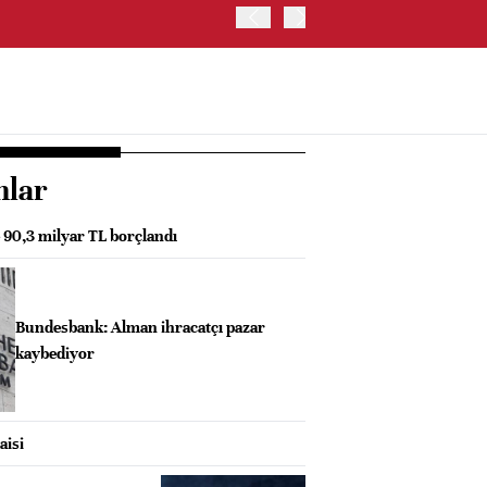
İŞ BANKASI, CAHİT ÇINAR
nlar
e 90,3 milyar TL borçlandı
Bundesbank: Alman ihracatçı pazar
kaybediyor
aisi