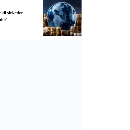
kli şirketler
dık"