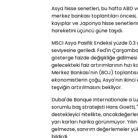
Asya hisse senetleri, bu hafta ABD 
merkez bankası toplantıları öncesi,
kayıplar ve Japonya hisse senetlerin
hareketini üçüncü güne taşıdı.
MSCI Asya Pasifik Endeksi yüzde 0.3 d
seviyesine geriledi. Fed'in Çarşam
gösterge faizde değişikliğe gidilmes
gelecekteki faiz artırımlarının hızı
Merkez Bankası'nın (BOJ) toplantı
ekonomistlerin çoğu, Asya'nın ikinc
teşviğin artırılmasını bekliyor.
Dubai'de Banque Internationale a 
sorumlu baş stratejisti Hans Goetti, "
destekleyici nitelikte, ancakdeğerle
yarı karları harika görünmüyor. Yılın i
gelmezse, sanırım değerlemeler yüks
bildirdi.