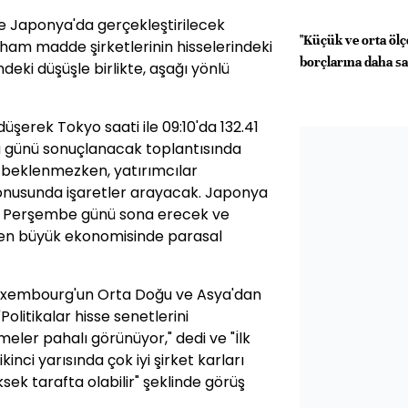
ve Japonya'da gerçekleştirilecek
"Küçük ve orta ölçe
 ham madde şirketlerinin hisselerindeki
borçlarına daha sa
deki düşüşle birlikte, aşağı yönlü
üşerek Tokyo saati ile 09:10'da 132.41
ba günü sonuçlanacak toplantısında
i beklenmezken, yatırımcılar
 konusunda işaretler arayacak. Japonya
sı Perşembe günü sona erecek ve
i en büyük ekonomisinde parasal
Luxembourg'un Orta Doğu ve Asya'dan
Politikalar hisse senetlerini
meler pahalı görünüyor," dedi ve "İlk
kinci yarısında çok iyi şirket karları
ek tarafta olabilir" şeklinde görüş