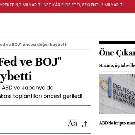
YREKTE 8,2 MİLYAR TL NET KÂR ELDE ETTİ, BEKLENTİ 7 MİLYAR TL
Fed ve BOJ" öncesi değer kaybetti
Öne Çıka
"Fed ve BOJ"
Hazine, üç tahvill
ybetti
ta ABD ve Japonya'da
ası toplantıları öncesi geriledi
ABD'de kripto mes