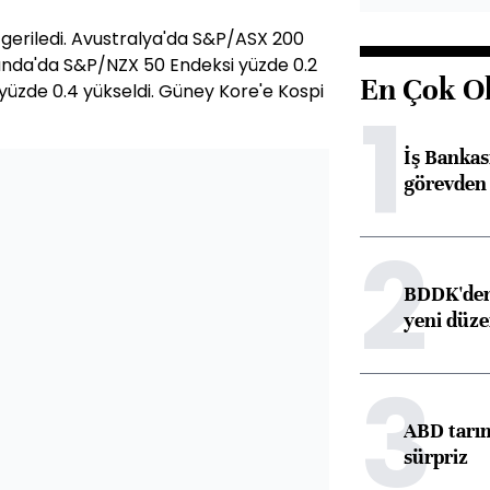
geriledi. Avustralya'da S&P/ASX 200
anda'da S&P/NZX 50 Endeksi yüzde 0.2
En Çok O
 yüzde 0.4 yükseldi. Güney Kore'e Kospi
1
İş Banka
görevden 
2
BDDK'den 
yeni düz
3
ABD tarım
sürpriz