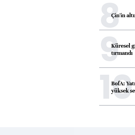
8
Çin'in alt
9
Küresel gı
tırmandı
10
BofA: Yatı
yüksek se