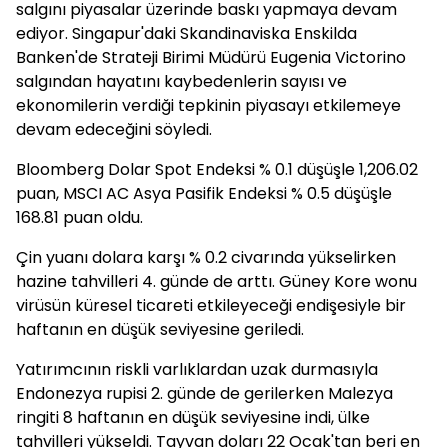
salgını piyasalar üzerinde baskı yapmaya devam
ediyor. Singapur'daki Skandinaviska Enskilda
Banken'de Strateji Birimi Müdürü Eugenia Victorino
salgından hayatını kaybedenlerin sayısı ve
ekonomilerin verdiği tepkinin piyasayı etkilemeye
devam edeceğini söyledi.
Bloomberg Dolar Spot Endeksi % 0.1 düşüşle 1,206.02
puan, MSCI AC Asya Pasifik Endeksi % 0.5 düşüşle
168.81 puan oldu.
Çin yuanı dolara karşı % 0.2 civarında yükselirken
hazine tahvilleri 4. günde de arttı. Güney Kore wonu
virüsün küresel ticareti etkileyeceği endişesiyle bir
haftanın en düşük seviyesine geriledi.
Yatırımcının riskli varlıklardan uzak durmasıyla
Endonezya rupisi 2. günde de gerilerken Malezya
ringiti 8 haftanın en düşük seviyesine indi, ülke
tahvilleri yükseldi. Tayvan doları 22 Ocak'tan beri en