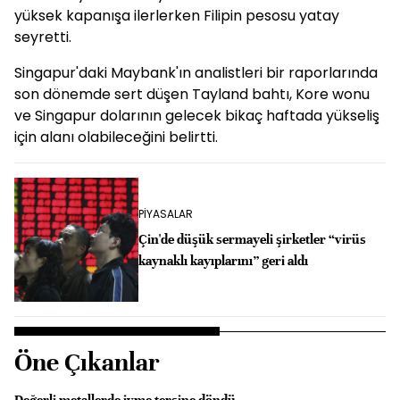
yüksek kapanışa ilerlerken Filipin pesosu yatay
seyretti.
Singapur'daki Maybank'ın analistleri bir raporlarında
son dönemde sert düşen Tayland bahtı, Kore wonu
ve Singapur dolarının gelecek bikaç haftada yükseliş
için alanı olabileceğini belirtti.
PİYASALAR
Çin'de düşük sermayeli şirketler “virüs
kaynaklı kayıplarını” geri aldı
Öne Çıkanlar
Değerli metallerde ivme tersine döndü