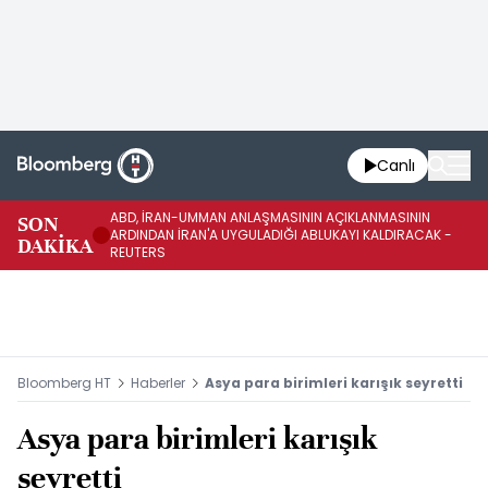
Canlı
ABD, İRAN-UMMAN ANLAŞMASININ AÇIKLANMASININ
AB
SON
ARDINDAN İRAN'A UYGULADIĞI ABLUKAYI KALDIRACAK -
GE
DAKİKA
REUTERS
UY
Bloomberg HT
Haberler
Asya para birimleri karışık seyretti
Asya para birimleri karışık
seyretti