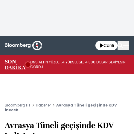
Canlı
SK
SON
ONS ALTIN YÜZDE 1,4 YÜKSELİŞLE 4.300 DOLAR SEVİYESİNİ
GE
DAKİKA
GÖRDÜ
DO
Bloomberg HT
Haberler
Avrasya Tüneli geçişinde KDV
inecek
Avrasya Tüneli geçişinde KDV