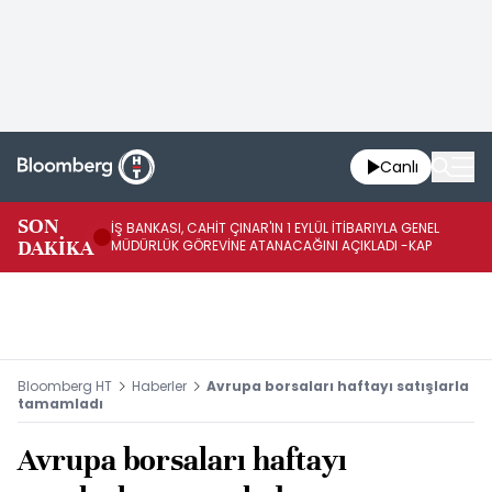
Canlı
SON
İŞ BANKASI, CAHİT ÇINAR'IN 1 EYLÜL İTİBARIYLA GENEL
İŞ
DAKİKA
MÜDÜRLÜK GÖREVİNE ATANACAĞINI AÇIKLADI -KAP
GÖ
Bloomberg HT
Haberler
Avrupa borsaları haftayı satışlarla
tamamladı
Avrupa borsaları haftayı