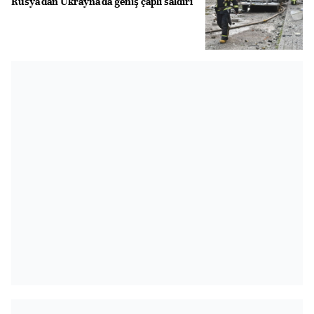
Rusya'dan Ukrayna'da geniş çaplı saldırı