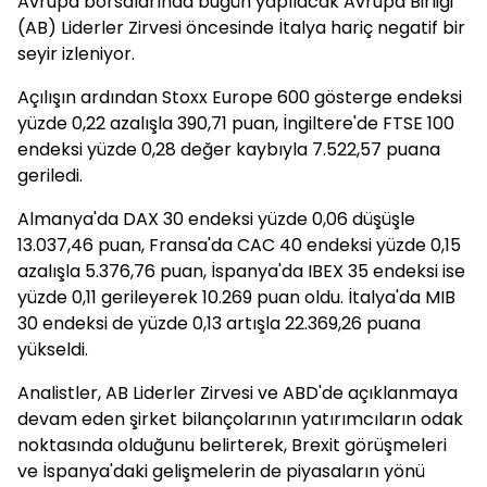
Avrupa borsalarında bugün yapılacak Avrupa Birliği
(AB) Liderler Zirvesi öncesinde İtalya hariç negatif bir
seyir izleniyor.
Açılışın ardından Stoxx Europe 600 gösterge endeksi
yüzde 0,22 azalışla 390,71 puan, İngiltere'de FTSE 100
endeksi yüzde 0,28 değer kaybıyla 7.522,57 puana
geriledi.
Almanya'da DAX 30 endeksi yüzde 0,06 düşüşle
13.037,46 puan, Fransa'da CAC 40 endeksi yüzde 0,15
azalışla 5.376,76 puan, İspanya'da IBEX 35 endeksi ise
yüzde 0,11 gerileyerek 10.269 puan oldu. İtalya'da MIB
30 endeksi de yüzde 0,13 artışla 22.369,26 puana
yükseldi.
Analistler, AB Liderler Zirvesi ve ABD'de açıklanmaya
devam eden şirket bilançolarının yatırımcıların odak
noktasında olduğunu belirterek, Brexit görüşmeleri
ve İspanya'daki gelişmelerin de piyasaların yönü