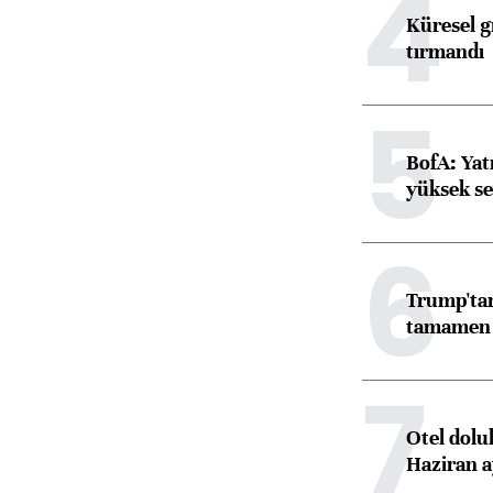
4
Küresel gı
tırmandı
5
BofA: Yatı
yüksek se
6
Trump'tan
tamamen o
7
Otel dolu
Haziran a