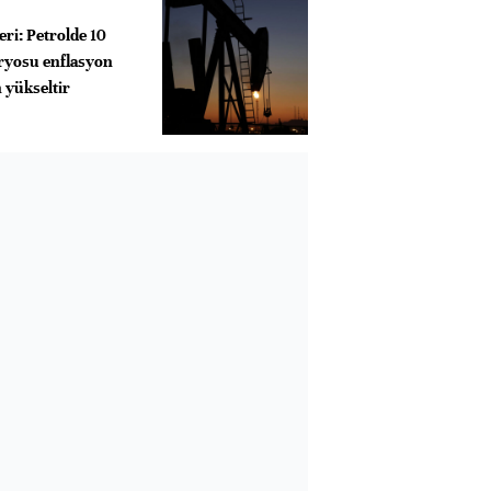
i: Petrolde 10
aryosu enflasyon
 yükseltir