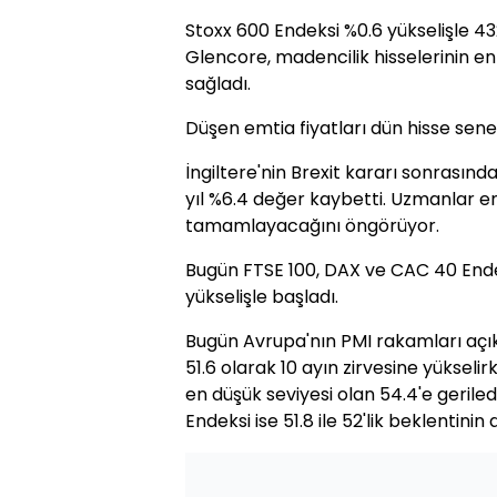
Stoxx 600 Endeksi %0.6 yükselişle 43
Glencore, madencilik hisselerinin e
sağladı.
Düşen emtia fiyatları dün hisse sen
İngiltere'nin Brexit kararı sonrasın
yıl %6.4 değer kaybetti. Uzmanlar en
tamamlayacağını öngörüyor.
Bugün FTSE 100, DAX ve CAC 40 Endek
yükselişle başladı.
Bugün Avrupa'nın PMI rakamları açıkl
51.6 olarak 10 ayın zirvesine yükselir
en düşük seviyesi olan 54.4'e geriled
Endeksi ise 51.8 ile 52'lik beklentinin 