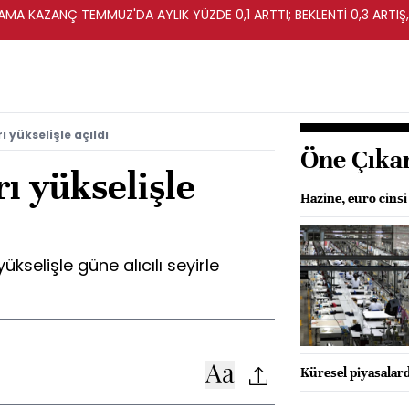
MA KAZANÇ TEMMUZ'DA AYLIK YÜZDE 0,1 ARTTI; BEKLENTİ 0,3 ARTIŞ,
 yükselişle açıldı
Öne Çıka
ı yükselişle
Hazine, euro cins
ükselişle güne alıcılı seyirle
Küresel piyasalard