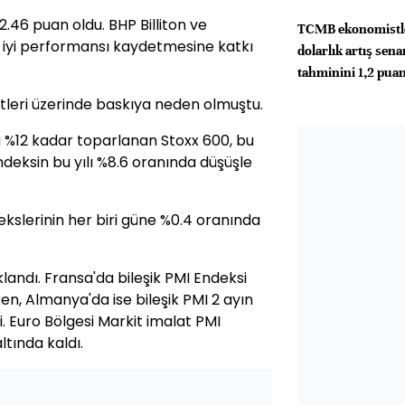
2.46 puan oldu. BHP Billiton ve
TCMB ekonomistler
n iyi performansı kaydetmesine katkı
dolarlık artış sen
tahminini 1,2 puan
etleri üzerinde baskıya neden olmuştu.
da %12 kadar toparlanan Stoxx 600, bu
deksin bu yılı %8.6 oranında düşüşle
slerinin her biri güne %0.4 oranında
andı. Fransa'da bileşik PMI Endeksi
ken, Almanya'da ise bileşik PMI 2 ayın
i. Euro Bölgesi Markit imalat PMI
altında kaldı.