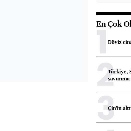
En Çok O
1
Döviz cins
2
Türkiye, 
savunma 
3
Çin'in alt