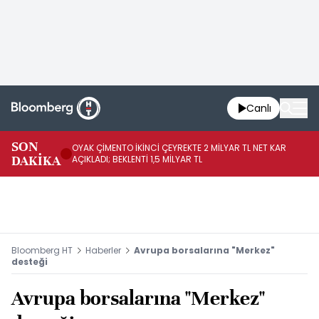
Canlı
İR
SON
OYAK ÇİMENTO İKİNCİ ÇEYREKTE 2 MİLYAR TL NET KAR
YÖ
DAKİKA
AÇIKLADI; BEKLENTİ 1,5 MİLYAR TL
OL
Bloomberg HT
Haberler
Avrupa borsalarına "Merkez"
desteği
Avrupa borsalarına "Merkez"