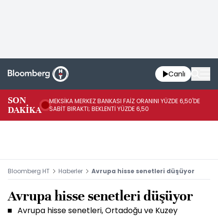
Canlı
SON
MEKSİKA MERKEZ BANKASI FAİZ ORANINI YÜZDE 6,50'DE
OY
DAKİKA
SABİT BIRAKTI; BEKLENTİ YÜZDE 6,50
AÇ
Bloomberg HT
Haberler
Avrupa hisse senetleri düşüyor
Avrupa hisse senetleri düşüyor
Avrupa hisse senetleri, Ortadoğu ve Kuzey