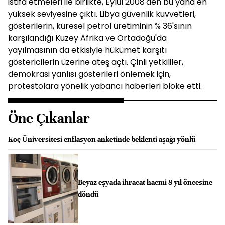
istifa etmeleri ile birlikte, Eylül 2008'den bu yana en
yüksek seviyesine çıktı. Libya güvenlik kuvvetleri,
gösterilerin, küresel petrol üretiminin % 36'sının
karşılandığı Kuzey Afrika ve Ortadoğu'da
yayılmasının da etkisiyle hükümet karşıtı
göstericilerin üzerine ateş açtı. Çinli yetkililer,
demokrasi yanlısı gösterileri önlemek için,
protestolara yönelik yabancı haberleri bloke etti.
Öne Çıkanlar
Koç Üniversitesi enflasyon anketinde beklenti aşağı yönlü
Beyaz eşyada ihracat hacmi 8 yıl öncesine
döndü