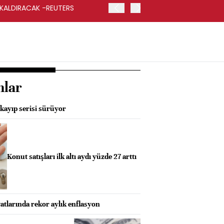
 KALDIRACAK -REUTERS
ABD DIŞİŞLERİ BAKANLIĞI
UYGULANACAK
nlar
l kayıp serisi sürüyor
Konut satışları ilk altı aydı yüzde 27 arttı
yatlarında rekor aylık enflasyon