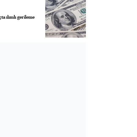
çta ılımlı gerileme