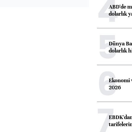
4
ABD'de ma
dolarlık y
5
Dünya Ban
dolarlık h
6
Ekonomi v
2026
7
EBDK'dan 
tarifeleri