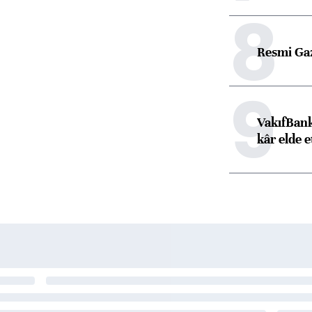
8
Resmi Ga
9
VakıfBank
kâr elde e