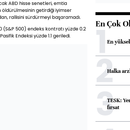
cak ABD hisse senetleri, emtia
in öldürülmesinin getirdiği iyimser
an, rallisini sürdürmeyi başaramadı.
En Çok O
1
0 (S&P 500) endeks kontratı yüzde 0.2
ifik Endeksi yüzde 1.1 geriledi.
En yüksek
2
Halka arz
3
TESK: Yen
fırsat