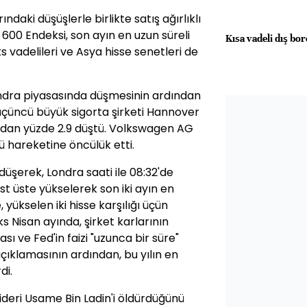
ndaki düşüşlerle birlikte satış ağırlıklı
 600 Endeksi, son ayın en uzun süreli
Kısa vadeli dış bor
ks vadelileri ve Asya hisse senetleri de
 Londra piyasasında düşmesinin ardından
üçüncü büyük sigorta şirketi Hannover
ından yüzde 2.9 düştü. Volkswagen AG
lü hareketine öncülük etti.
üşerek, Londra saati ile 08:32'de
st üste yükselerek son iki ayın en
 yükselen iki hisse karşılığı üçün
s Nisan ayında, şirket karlarının
sı ve Fed'in faizi "uzunca bir süre"
çıklamasının ardından, bu yılın en
di.
Lideri Usame Bin Ladin'i öldürdüğünü