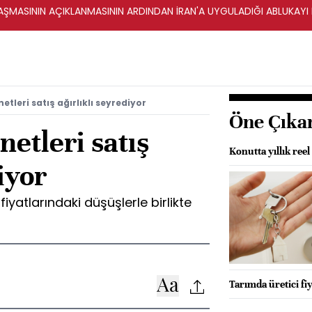
ŞMASININ AÇIKLANMASININ ARDINDAN İRAN'A UYGULADIĞI ABLUKAYI
etleri satış ağırlıklı seyrediyor
Öne Çıka
netleri satış
Konutta yıllık ree
iyor
iyatlarındaki düşüşlerle birlikte
Tarımda üretici fi