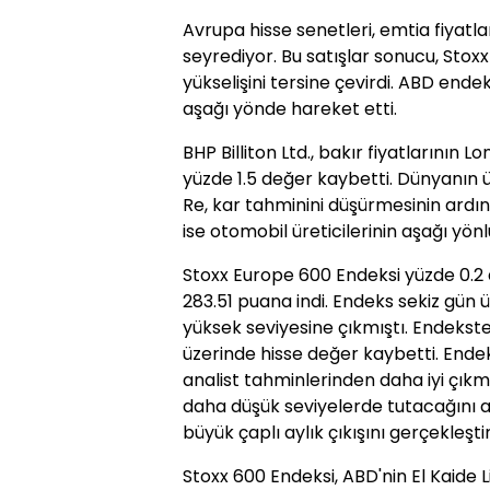
Avrupa hisse senetleri, emtia fiyatları
seyrediyor. Bu satışlar sonucu, Stoxx
yükselişini tersine çevirdi. ABD ende
aşağı yönde hareket etti.
BHP Billiton Ltd., bakır fiyatlarının
yüzde 1.5 değer kaybetti. Dünyanın 
Re, kar tahminini düşürmesinin ard
ise otomobil üreticilerinin aşağı yön
Stoxx Europe 600 Endeksi yüzde 0.2 d
283.51 puana indi. Endeks sekiz gün ü
yüksek seviyesine çıkmıştı. Endekste,
üzerinde hisse değer kaybetti. Endek
analist tahminlerinden daha iyi çıkma
daha düşük seviyelerde tutacağını a
büyük çaplı aylık çıkışını gerçekleştir
Stoxx 600 Endeksi, ABD'nin El Kaide 