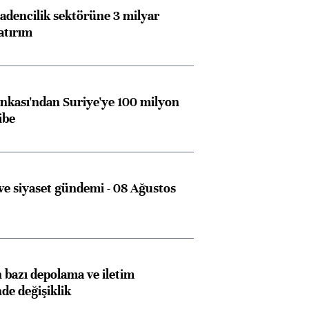
dencilik sektörüne 3 milyar
atırım
kası'ndan Suriye'ye 100 milyon
ibe
e siyaset gündemi - 08 Ağustos
bazı depolama ve iletim
nde değişiklik