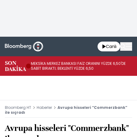
Canlı
SON
MEKSİKA MERKEZ BANKASI FAİZ ORANINI YÜZDE 6,50'DE
OY
DAKİKA
SABİT BIRAKTI; BEKLENTİ YÜZDE 6,50
AÇ
Bloomberg HT
Haberler
Avrupa hisseleri “Commerzbank”
ile sıçradı
Avrupa hisseleri "Commerzbank"