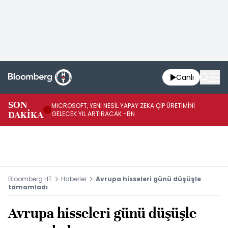
Canlı
SON
MICROSOFT, YENİ NESİL YAPAY ZEKA ÇİP ÜRETİMİNİ
HA
DAKİKA
GELECEK YIL ARTIRACAK -BN
Mİ
Bloomberg HT
Haberler
Avrupa hisseleri günü düşüşle
tamamladı
Avrupa hisseleri günü düşüşle