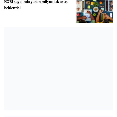
KOBİ sayısında yarım milyonluk artış
beklentisi