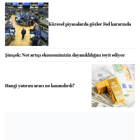
Küresel piyasalarda gözler Fed kararında
Şimşek: Not artışı ekonomimizin dayanıklılığını teyit ediyor
Hangi yatırım aracı ne kazandırdı?