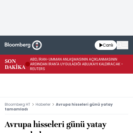
Canlı
ABD, İRAN-UMMAN ANLAŞMASININ AÇIKLANMASININ
AB
SON
ARDINDAN İRAN'A UYGULADIĞI ABLUKAYI KALDIRACAK -
GE
DAKİKA
REUTERS
UY
Bloomberg HT
Haberler
Avrupa hisseleri günü yatay
tamamladı
Avrupa hisseleri günü yatay