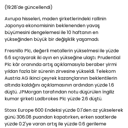
(19:28'de güncellendi)
Avrupa hisseleri, maden şirketlerindeki rallinin
Japonya ekonomisinin beklenenden yavaş
büyümesini dengelemesi ile 10 haftanın en
yükseğinden büyük bir değişiklik yaşamadı.
Fresnillo Plc, değerli metallerin yükselmesi ile yüzde
6.6 sıçrayarak iki ayın en yükseğine ulaştı. Prudential
Plc kâr oranında artış açıklamasıyla beraber yirmi
yıldan fazla bir sürenin zirvesine yükseldi. Telekom
Austria AG ikinci çeyrek kazançlarının beklentilerin
altında kaldığını açıklamasının ardından yüzde 1.6
düştü. JPMorgan tarafından notu düşürülen İngiliz
kumar şirketi Ladbrokes Plc yüzde 2.6 düştü.
Stoxx Europe 600 Endeksi yüzde 0.1'den az yükselerek
günü 306.08 puandan kapatırken, erken saatlerde
yüzde 0.2'ye varan artış ile yüzde 0.6 gerileme