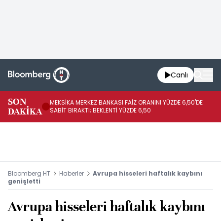
Canlı
SON
MEKSİKA MERKEZ BANKASI FAİZ ORANINI YÜZDE 6,50'DE
OY
DAKİKA
SABİT BIRAKTI; BEKLENTİ YÜZDE 6,50
AÇ
Bloomberg HT
Haberler
Avrupa hisseleri haftalık kaybını
genişletti
Avrupa hisseleri haftalık kaybını