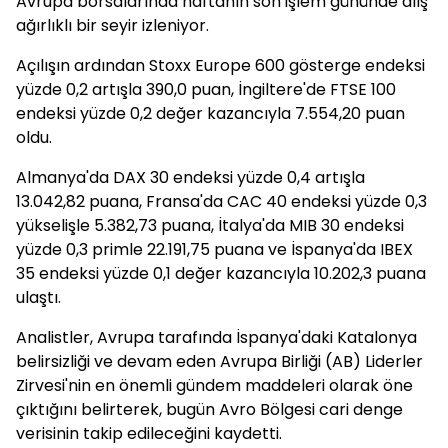
Avrupa borsalarında haftanın son işlem gününde alış
ağırlıklı bir seyir izleniyor.
Açılışın ardından Stoxx Europe 600 gösterge endeksi
yüzde 0,2 artışla 390,0 puan, İngiltere'de FTSE 100
endeksi yüzde 0,2 değer kazancıyla 7.554,20 puan
oldu.
Almanya'da DAX 30 endeksi yüzde 0,4 artışla
13.042,82 puana, Fransa'da CAC 40 endeksi yüzde 0,3
yükselişle 5.382,73 puana, İtalya'da MIB 30 endeksi
yüzde 0,3 primle 22.191,75 puana ve İspanya'da IBEX
35 endeksi yüzde 0,1 değer kazancıyla 10.202,3 puana
ulaştı.
Analistler, Avrupa tarafında İspanya'daki Katalonya
belirsizliği ve devam eden Avrupa Birliği (AB) Liderler
Zirvesi'nin en önemli gündem maddeleri olarak öne
çıktığını belirterek, bugün Avro Bölgesi cari denge
verisinin takip edileceğini kaydetti.