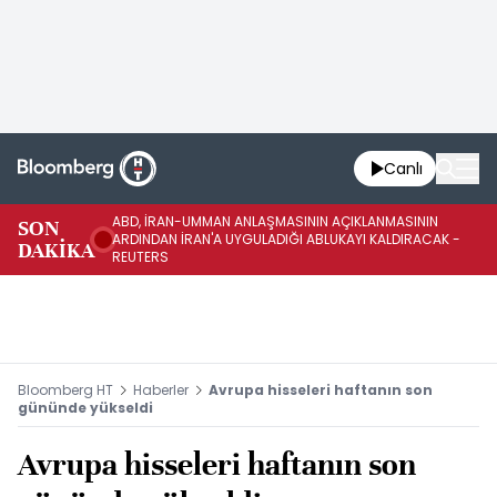
Canlı
ABD, İRAN-UMMAN ANLAŞMASININ AÇIKLANMASININ
AB
SON
ARDINDAN İRAN'A UYGULADIĞI ABLUKAYI KALDIRACAK -
GE
DAKİKA
REUTERS
UY
Bloomberg HT
Haberler
Avrupa hisseleri haftanın son
gününde yükseldi
Avrupa hisseleri haftanın son