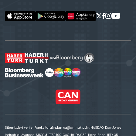
Sitemizdeki veriler Foreks tarafından sağlanmaktadır. NASDAQ, Dow Jones
Industrial Average, SHCOM, FTSE 100, CAC 40, DAX 30, Hang Seng, IBEX 35,