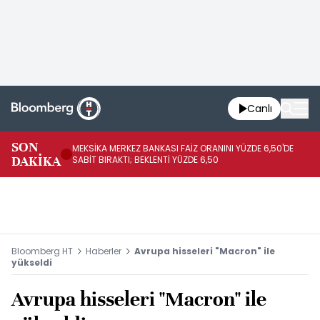
Canlı
SON
MEKSİKA MERKEZ BANKASI FAİZ ORANINI YÜZDE 6,50'DE
OY
DAKİKA
SABİT BIRAKTI; BEKLENTİ YÜZDE 6,50
AÇ
Bloomberg HT
Haberler
Avrupa hisseleri "Macron" ile
yükseldi
Avrupa hisseleri "Macron" ile