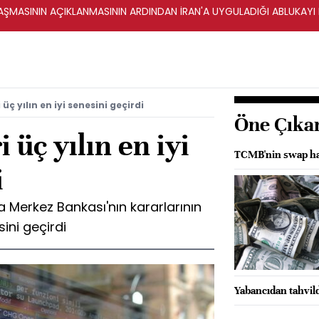
ŞMASININ AÇIKLANMASININ ARDINDAN İRAN'A UYGULADIĞI ABLUKAYI
üç yılın en iyi senesini geçirdi
Öne Çıka
 üç yılın en iyi
TCMB'nin swap hari
i
a Merkez Bankası'nın kararlarının
esini geçirdi
Yabancıdan tahvil