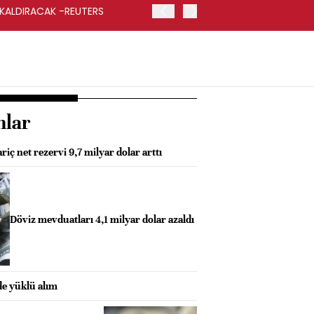
 KALDIRACAK -REUTERS
ABD DIŞİŞLERİ BAKANLIĞI
UYGULANACAK
nlar
ç net rezervi 9,7 milyar dolar arttı
Döviz mevduatları 4,1 milyar dolar azaldı
de yüklü alım