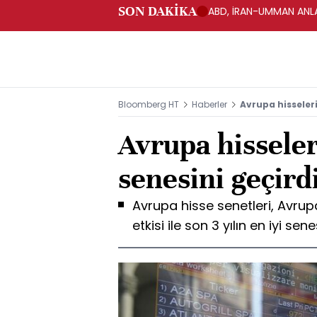
SON DAKİKA
ABD, İRAN-UMMAN ANLA
Bloomberg HT
Haberler
Avrupa hisseleri 
Avrupa hisseleri
senesini geçird
Avrupa hisse senetleri, Avrup
etkisi ile son 3 yılın en iyi sen