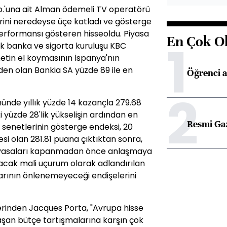
.'una ait Alman ödemeli TV operatörü
rini neredeyse üçe katladı ve gösterge
erformansı gösteren hisseoldu. Piyasa
En Çok O
1
ük banka ve sigorta kuruluşu KBC
etin el koymasının İspanya'nın
den olan Bankia SA yüzde 89 ile en
Öğrenci a
2
nünde yıllık yüzde 14 kazançla 279.68
yüzde 28'lik yükselişin ardından en
Resmi Ga
se senetlerinin gösterge endeksi, 20
esi olan 281.81 puana çıktıktan sonra,
piyasaları kapanmadan önce anlaşmaya
cak mali uçurum olarak adlandırılan
larının önlenemeyeceği endişelerini
lerinden Jacques Porta, "Avrupa hisse
laşan bütçe tartışmalarına karşın çok