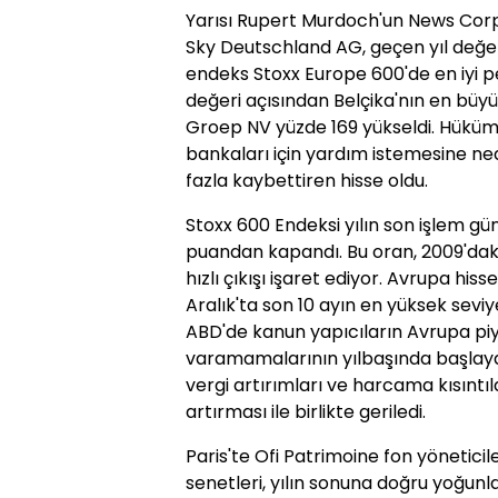
Yarısı Rupert Murdoch'un News Corp
Sky Deutschland AG, geçen yıl değe
endeks Stoxx Europe 600'de en iyi p
değeri açısından Belçika'nın en büy
Groep NV yüzde 169 yükseldi. Hüküm
bankaları için yardım istemesine ne
fazla kaybettiren hisse oldu.
Stoxx 600 Endeksi yılın son işlem gü
puandan kapandı. Bu oran, 2009'daki 
hızlı çıkışı işaret ediyor. Avrupa his
Aralık'ta son 10 ayın en yüksek seviy
ABD'de kanun yapıcıların Avrupa 
varamamalarının yılbaşında başlaya
vergi artırımları ve harcama kısıntı
artırması ile birlikte geriledi.
Paris'te Ofi Patrimoine fon yönetici
senetleri, yılın sonuna doğru yoğun