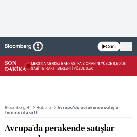
Canlı
SON
MEKSİKA MERKEZ BANKASI FAİZ ORANINI YÜZDE 6,50'DE
OY
DAKİKA
SABİT BIRAKTI; BEKLENTİ YÜZDE 6,50
AÇ
Bloomberg HT
Haberler
Avrupa'da perakende satışlar
temmuzda arttı
Avrupa'da perakende satışlar