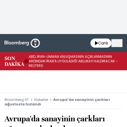
Canlı
ABD, İRAN-UMMAN ANLAŞMASININ AÇIKLANMASININ
AB
SON
ARDINDAN İRAN'A UYGULADIĞI ABLUKAYI KALDIRACAK -
GE
DAKİKA
REUTERS
UY
Bloomberg HT
Haberler
Avrupa'da sanayinin çarkları
ağustosta hızlandı
Avrupa'da sanayinin çarkları