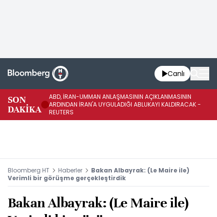
Canlı
ABD, İRAN-UMMAN ANLAŞMASININ AÇIKLANMASININ
AB
SON
ARDINDAN İRAN'A UYGULADIĞI ABLUKAYI KALDIRACAK -
GE
DAKİKA
REUTERS
UY
Bloomberg HT
Haberler
Bakan Albayrak: (Le Maire ile)
Verimli bir görüşme gerçekleştirdik
Bakan Albayrak: (Le Maire ile)